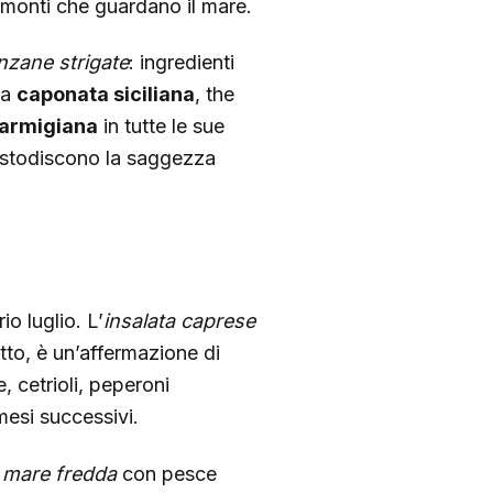
ui monti che guardano il mare.
nzane strigate
: ingredienti
La
caponata siciliana
, the
armigiana
in tutte le sue
custodiscono la saggezza
o luglio. L’
insalata caprese
tto, è un’affermazione di
, cetrioli, peperoni
mesi successivi.
i mare fredda
con pesce