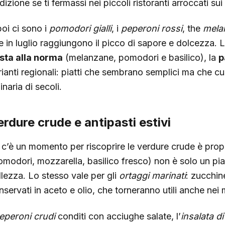
dizione se ti fermassi nei piccoli ristoranti arroccati s
poi ci sono i
pomodori gialli
, i
peperoni rossi
, the
mela
e in luglio raggiungono il picco di sapore e dolcezza. 
sta alla norma
(melanzane, pomodori e basilico), la
p
rianti regionali: piatti che sembrano semplici ma che 
inaria di secoli.
rdure crude e antipasti estivi
 c’è un momento per riscoprire le verdure crude è propri
omodori, mozzarella, basilico fresco) non è solo un pia
llezza. Lo stesso vale per gli
ortaggi marinati
: zucchine
nservati in aceto e olio, che torneranno utili anche nei 
eperoni crudi
conditi con acciughe salate, l’
insalata d