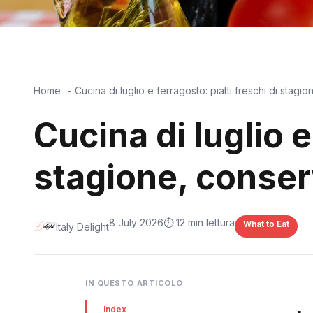
Home
Cucina di luglio e ferragosto: piatti freschi di stagio
Cucina di luglio e
stagione, conserv
8 July 2026
⏱️ 12 min lettura
What to Eat
Italy Delight
IN QUESTO ARTICOLO
Index