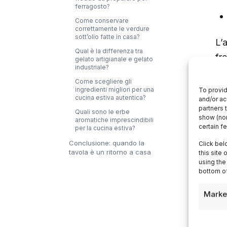
ferragosto?
Come conservare
correttamente le verdure
sott’olio fatte in casa?
L’a
Qual è la differenza tra
fr
gelato artigianale e gelato
industriale?
tr
Come scegliere gli
in
ingredienti migliori per una
To provid
cucina estiva autentica?
and/or ac
in 
partners 
Quali sono le erbe
og
show (non
aromatiche imprescindibili
certain f
per la cucina estiva?
Fe
Conclusione: quando la
Click bel
tavola è un ritorno a casa
this site
riu
using the
pr
bottom of
ita
Marke
ra