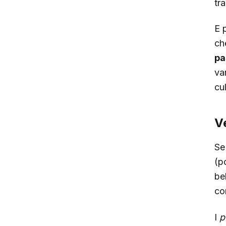
tra
E 
ch
pa
va
cul
Ve
Se
(p
be
co
I
p