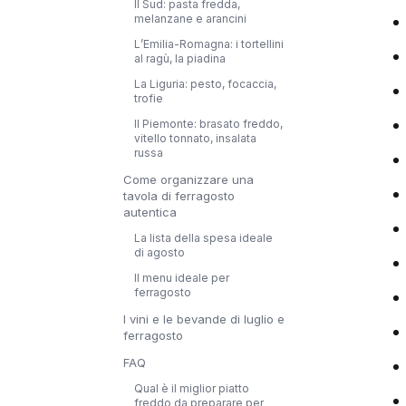
Il Sud: pasta fredda,
melanzane e arancini
L’Emilia-Romagna: i tortellini
al ragù, la piadina
La Liguria: pesto, focaccia,
trofie
Il Piemonte: brasato freddo,
vitello tonnato, insalata
russa
Come organizzare una
tavola di ferragosto
autentica
La lista della spesa ideale
di agosto
Il menu ideale per
ferragosto
I vini e le bevande di luglio e
ferragosto
FAQ
Qual è il miglior piatto
freddo da preparare per