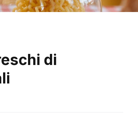
reschi di
li