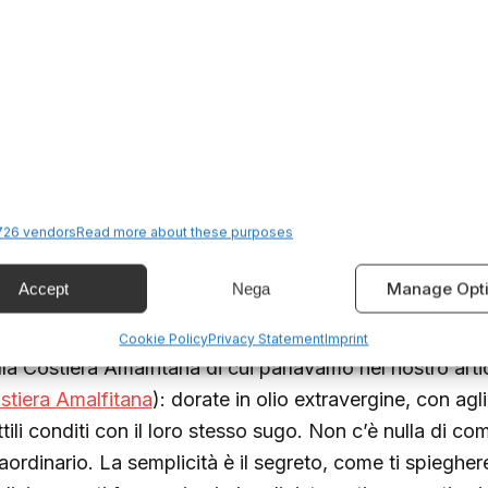
 piatti freschi di luglio: quando 
a sola
n è una scelta casuale che luglio sia il mese dei sapori 
cina italiana estiva nasce dall’osservazione della natu
lgono, il corpo ha bisogno di idratazione, di verdure cru
26 vendors
Read more about these purposes
faticano la digestione. È in questo mese che scopri il ve
ucina di stagione”
.
Manage Opt
Accept
Nega
 zucchine giovani, appena colte, si trasformano in
past
Cookie Policy
Privacy Statement
Imprint
lla Costiera Amalfitana di cui parlavamo nel nostro art
stiera Amalfitana
): dorate in olio extravergine, con agl
tili conditi con il loro stesso sugo. Non c’è nulla di com
raordinario. La semplicità è il segreto, come ti spieghe