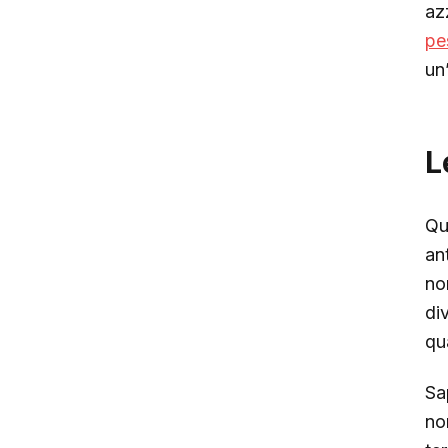
az
pe
un
L
Qu
an
no
div
qu
Sa
no