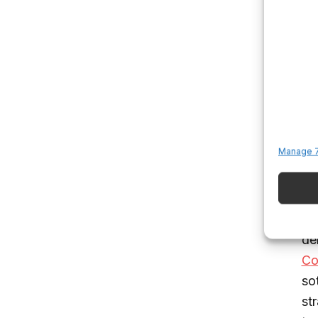
I
d
No
cu
sa
Manage 7
af
“c
Le
de
Co
sot
st