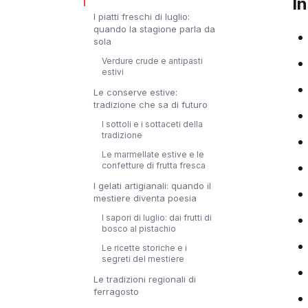
I
I piatti freschi di luglio:
quando la stagione parla da
sola
Verdure crude e antipasti
estivi
Le conserve estive:
tradizione che sa di futuro
I sottoli e i sottaceti della
tradizione
Le marmellate estive e le
confetture di frutta fresca
I gelati artigianali: quando il
mestiere diventa poesia
I sapori di luglio: dai frutti di
bosco al pistachio
Le ricette storiche e i
segreti del mestiere
Le tradizioni regionali di
ferragosto