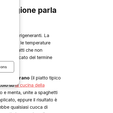
la stagione parla
leggeri e rigeneranti. La
ra: quando le temperature
de, di piatti che non
ro significato del termine
ions
a alla nerano
(il piatto tipico
icolo su
la cucina della
io e menta, unite a spaghetti
plicato, eppure il risultato è
rebbe qualsiasi cuoca di