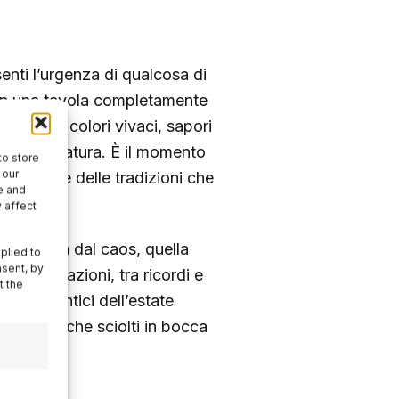
senti l’urgenza di qualcosa di
a con una tavola completamente
 spazio a colori vivaci, sapori
i villeggiatura. È il momento
to store
 our
la natura e delle tradizioni che
e and
 affect
lla pausa dal caos, quella
plied to
nsent, by
tra generazioni, tra ricordi e
t the
ori autentici dell’estate
tigianali che sciolti in bocca