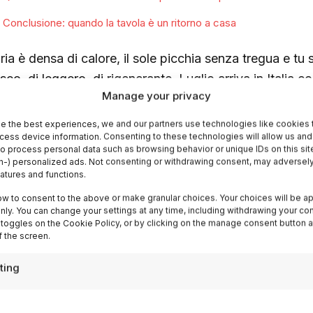
Conclusione: quando la tavola è un ritorno a casa
ria è densa di calore, il sole picchia senza tregua e tu 
esco, di leggero, di rigenerante. Luglio arriva in Itali
Manage your privacy
asformata: scompaiono i piatti ricchi e pesanti, lasciano
tensi e quel profumo di acqua fredda che sa di mare e d
e the best experiences, we and our partners use technologies like cookies 
cess device information. Consenting to these technologies will allow us and
cui la cucina italiana si reinventa, seguendo il ritmo del
to process personal data such as browsing behavior or unique IDs on this sit
ni regione custodisce gelosamente.
-) personalized ads. Not consenting or withdrawing consent, may adversely
eatures and functions.
rragosto non è solo una festa, è uno stato d’animo: que
ow to consent to the above or make granular choices. Your choices will be ap
 only. You can change your settings at any time, including withdrawing your co
nione intorno a una tavola dove il cibo diventa il ponte 
 toggles on the Cookie Policy, or by clicking on the manage consent button a
omesse. In questo articolo, ti guideremo attraverso i sap
 the screen.
liana, dalle conserve tramandate dalle nonne ai gelati ar
ting
ccontano storie di mestiere e passione.