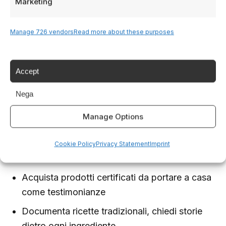
degustazioni guidate
Marketing
Scatta foto, registra video, raccogli impressioni
Manage 726 vendors
Read more about these purposes
sensoriali
Fase 3: Approfondimento
Accept
gastronomico
Nega
Prendi lezioni di cucina tradizionale da anziane
Manage Options
signore del paese
Assaggia piatti preparati come 50 anni fa, non
Cookie Policy
Privacy Statement
Imprint
versioni turistiche
Acquista prodotti certificati da portare a casa
come testimonianze
Documenta ricette tradizionali, chiedi storie
dietro ogni ingrediente