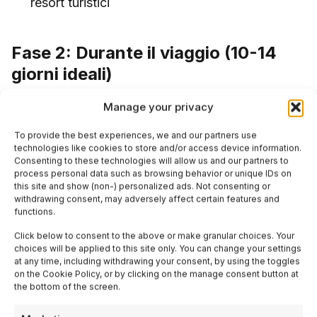
resort turistici
Fase 2: Durante il viaggio (10-14
giorni ideali)
Manage your privacy
Dedica i primi giorni all’archivio comunale e alle
ricerche documentali
To provide the best experiences, we and our partners use
technologies like cookies to store and/or access device information.
Visita il cimitero locale: molti cognomi familiari
Consenting to these technologies will allow us and our partners to
process personal data such as browsing behavior or unique IDs on
potrebbero essere qui
this site and show (non-) personalized ads. Not consenting or
withdrawing consent, may adversely affect certain features and
Cammina per il paese senza fretta, fermati al
functions.
bar, parla con la gente
Click below to consent to the above or make granular choices. Your
Partecipa a sagre, feste locali, mercati:
choices will be applied to this site only. You can change your settings
at any time, including withdrawing your consent, by using the toggles
l’atmosfera rivela l’essenza del luogo
on the Cookie Policy, or by clicking on the manage consent button at
the bottom of the screen.
Visita produttori DOP-IGP locali, prenota