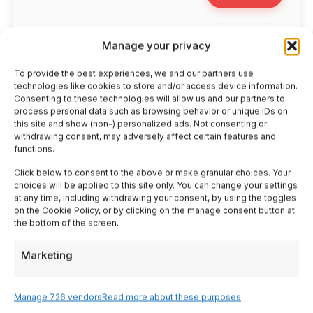
Manage your privacy
To provide the best experiences, we and our partners use
technologies like cookies to store and/or access device information.
Consenting to these technologies will allow us and our partners to
process personal data such as browsing behavior or unique IDs on
this site and show (non-) personalized ads. Not consenting or
withdrawing consent, may adversely affect certain features and
functions.
Click below to consent to the above or make granular choices. Your
choices will be applied to this site only. You can change your settings
at any time, including withdrawing your consent, by using the toggles
on the Cookie Policy, or by clicking on the manage consent button at
the bottom of the screen.
Marketing
📁 Consigli di Viaggio
AI e itinerari enogastronomici: scopri
sagre estive e borghi Slow Food con
Manage 726 vendors
Read more about these purposes
chatbot intelligenti