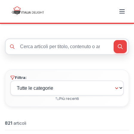
Cerca articoli
Filtra:
Più recenti
821
articoli