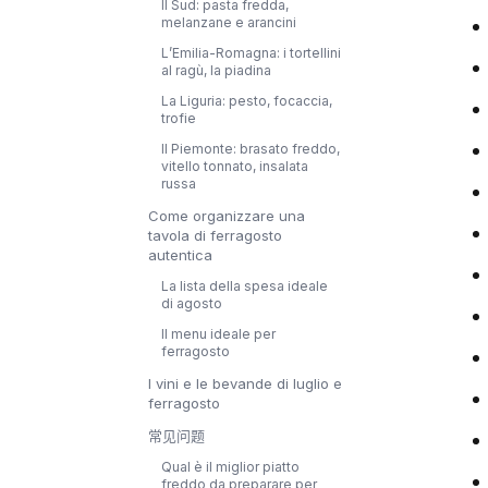
Il Sud: pasta fredda,
melanzane e arancini
L’Emilia-Romagna: i tortellini
al ragù, la piadina
La Liguria: pesto, focaccia,
trofie
Il Piemonte: brasato freddo,
vitello tonnato, insalata
russa
Come organizzare una
tavola di ferragosto
autentica
La lista della spesa ideale
di agosto
Il menu ideale per
ferragosto
I vini e le bevande di luglio e
ferragosto
常见问题
Qual è il miglior piatto
freddo da preparare per