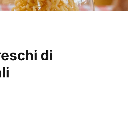
reschi di
li