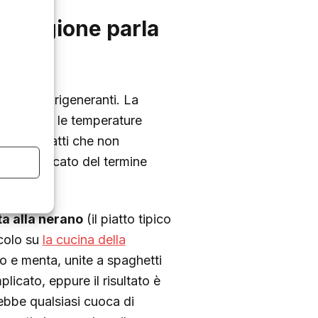
la stagione parla
leggeri e rigeneranti. La
ra: quando le temperature
de, di piatti che non
ro significato del termine
a alla nerano
(il piatto tipico
icolo su
la cucina della
io e menta, unite a spaghetti
plicato, eppure il risultato è
rebbe qualsiasi cuoca di