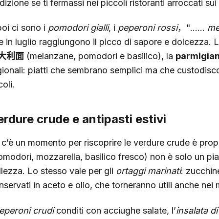
dizione se ti fermassi nei piccoli ristoranti arroccati s
poi ci sono i
pomodori gialli
, i
peperoni rossi
，"......
me
e in luglio raggiungono il picco di sapore e dolcezza. 
大利面
(melanzane, pomodori e basilico), la
parmigia
gionali: piatti che sembrano semplici ma che custodisc
oli.
rdure crude e antipasti estivi
 c’è un momento per riscoprire le verdure crude è propri
omodori, mozzarella, basilico fresco) non è solo un pia
llezza. Lo stesso vale per gli
ortaggi marinati
: zucchine
nservati in aceto e olio, che torneranno utili anche nei 
eperoni crudi
conditi con acciughe salate, l’
insalata d