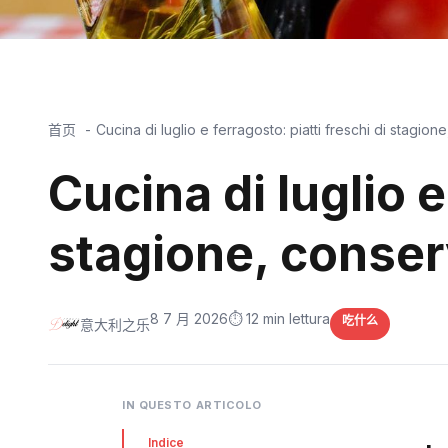
首页
Cucina di luglio e ferragosto: piatti freschi di stagione
Cucina di luglio e
stagione, conserv
8 7 月 2026
⏱️ 12 min lettura
吃什么
意大利之乐
IN QUESTO ARTICOLO
Indice