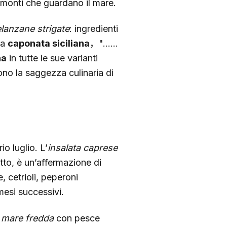
ui monti che guardano il mare.
lanzane strigate
: ingredienti
La
caponata siciliana
，"......
na
in tutte le sue varianti
ono la saggezza culinaria di
o luglio. L’
insalata caprese
tto, è un’affermazione di
, cetrioli, peperoni
mesi successivi.
i mare fredda
con pesce