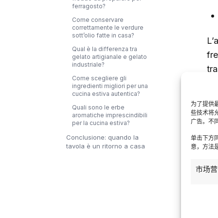
ferragosto?
Come conservare
correttamente le verdure
sott’olio fatte in casa?
L’a
Qual è la differenza tra
fr
gelato artigianale e gelato
industriale?
tr
Come scegliere gli
in
ingredienti migliori per una
cucina estiva autentica?
in 
为了提供最
Quali sono le erbe
og
些技术将
aromatiche imprescindibili
广告。不
per la cucina estiva?
Fe
Conclusione: quando la
单击下方
tavola è un ritorno a casa
意，方法是
riu
pr
市场营
ita
ra