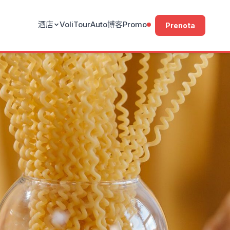
酒店
Voli
Tour
Auto
博客
Promo
Prenota