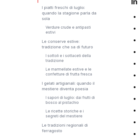
I
I piatti freschi di luglio:
quando la stagione parla da
sola
Verdure crude e antipasti
estivi
Le conserve estive:
tradizione che sa di futuro
I sottoli e i sottaceti della
tradizione
Le marmellate estive e le
confetture di frutta fresca
I gelati artigianali: quando il
mestiere diventa poesia
I sapori di luglio: dai frutti di
bosco al pistachio
Le ricette storiche e i
segreti del mestiere
Le tradizioni regionali di
ferragosto