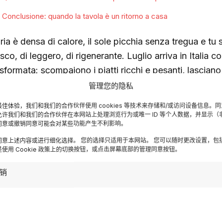
Conclusione: quando la tavola è un ritorno a casa
ria è densa di calore, il sole picchia senza tregua e tu 
esco, di leggero, di rigenerante. Luglio arriva in Itali
asformata: scompaiono i piatti ricchi e pesanti, lasciano
tensi e quel profumo di acqua fredda che sa di mare e d
管理您的隐私
cui la cucina italiana si reinventa, seguendo il ritmo del
佳体验，我们和我们的合作伙伴使用 cookies 等技术来存储和/或访问设备信息。
ni regione custodisce gelosamente.
允许我们和我们的合作伙伴在本网站上处理浏览行为或唯一 ID 等个人数据，并显示（
同意或撤销同意可能会对某些功能产生不利影响。
rragosto non è solo una festa, è uno stato d’animo: que
同意上述内容或进行细化选择。 您的选择只适用于本网站。 您可以随时更改设置，包
使用 Cookie 政策上的切换按钮，或点击屏幕底部的管理同意按钮。
nione intorno a una tavola dove il cibo diventa il ponte 
omesse. In questo articolo, ti guideremo attraverso i sap
销
liana, dalle conserve tramandate dalle nonne ai gelati ar
ccontano storie di mestiere e passione.