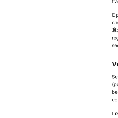
tra
E 
ch
意
re
sec
Ve
Se
(p
be
co
I
p