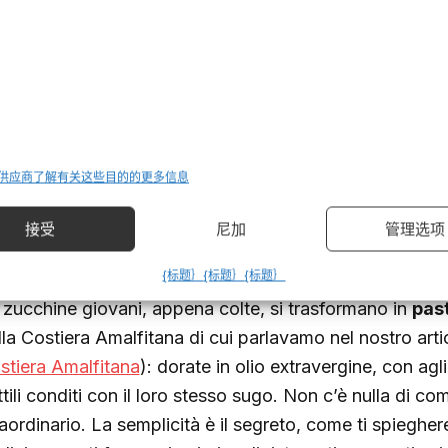
 piatti freschi di luglio: quando 
a sola
n è una scelta casuale che luglio sia il mese dei sapori 
cina italiana estiva nasce dall’osservazione della natu
 供应商
了解有关这些目的的更多信息
lgono, il corpo ha bisogno di idratazione, di verdure cru
faticano la digestione. È in questo mese che scopri il ve
管理选项
接受
尼加
ucina di stagione”
.
{标题｝
{标题｝
{标题｝
 zucchine giovani, appena colte, si trasformano in
past
lla Costiera Amalfitana di cui parlavamo nel nostro art
stiera Amalfitana
): dorate in olio extravergine, con agl
tili conditi con il loro stesso sugo. Non c’è nulla di com
raordinario. La semplicità è il segreto, come ti spieghe