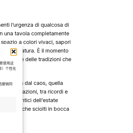
senti l’urgenza di qualcosa di
a con una tavola completamente
 spazio a colori vivaci, sapori
i villeggiatura. È il momento
la natura e delle tradizioni che
同意使用这
非）个性化
lla pausa dal caos, quella
括撤销同
tra generazioni, tra ricordi e
ori autentici dell’estate
tigianali che sciolti in bocca