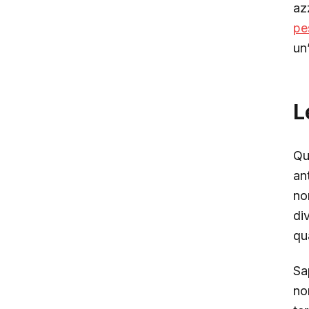
az
pe
un
L
Qu
an
no
div
qu
Sa
no