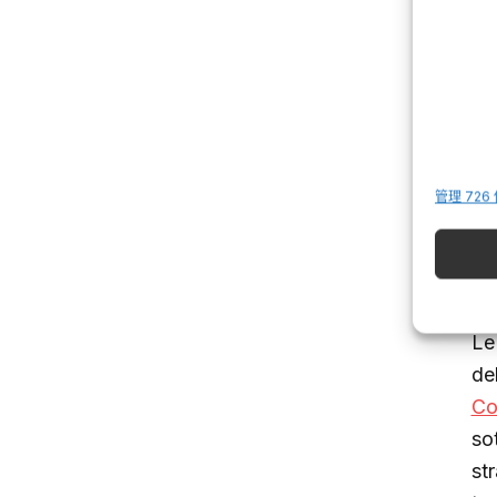
I
d
No
cu
管理 726
sa
af
“c
Le
de
Co
sot
st