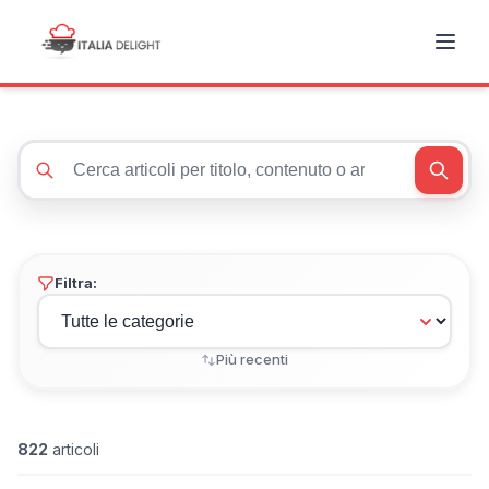
Cerca articoli
Filtra:
Più recenti
822
articoli