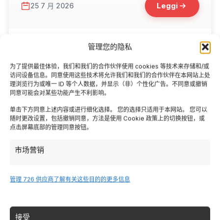
Leggi
25 7 月 2026
管理您的隐私
为了提供最佳体验，我们和我们的合作伙伴使用 cookies 等技术来存储和/或
访问设备信息。同意使用这些技术将允许我们和我们的合作伙伴在本网站上处
理浏览行为或唯一 ID 等个人数据，并显示（非）个性化广告。不同意或撤销
同意可能会对某些功能产生不利影响。
单击下方同意上述内容或进行细化选择。 您的选择只适用于本网站。 您可以
随时更改设置，包括撤销同意，方法是使用 Cookie 政策上的切换按钮，或
点击屏幕底部的管理同意按钮。
市场营销
管理 726 供应商
了解有关这些目的的更多信息
📁 Cosa Vedere
Windsurf e kitesurf in Italia: le spiagge
接受
con il vento migliore