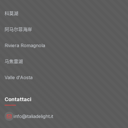
科莫湖
阿马尔菲海岸
Riviera Romagnola
马焦雷湖
Valle d'Aosta
Contattaci
info@italiadelight.it