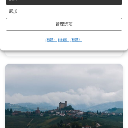
L’Italia è una destinazione sottovalutata per gli sport
尼加
del vento: 7.600 km di costa con esposizioni diverse,
venti...
管理选项
Leggi
23 7 月 2026
{标题｝
{标题｝
{标题｝