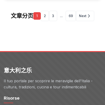
文章分页
1
2
3
...
69
Next
意大利之乐
Il tuo portale per scoprire le meraviglie dell'Italia -
cultura, tradizioni, cucina e tour indimenticabili
Risorse