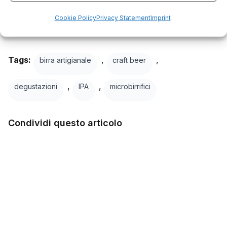
guidata.
Cookie Policy
Privacy Statement
Imprint
Tags:
,
,
birra artigianale
craft beer
,
,
degustazioni
IPA
microbirrifici
Condividi questo articolo
Facebook
Twitter
LinkedIn
WhatsApp