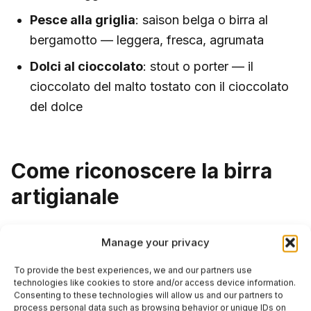
Pesce alla griglia
: saison belga o birra al
bergamotto — leggera, fresca, agrumata
Dolci al cioccolato
: stout o porter — il
cioccolato del malto tostato con il cioccolato
del dolce
Come riconoscere la birra
artigianale
Etichetta
: “birra artigianale” per legge
Manage your privacy
significa non pastorizzata, non microfiltrata, da
To provide the best experiences, we and our partners use
birrificio indipendente
technologies like cookies to store and/or access device information.
Consenting to these technologies will allow us and our partners to
Torbidezza
: una leggera torbidezza è normale
process personal data such as browsing behavior or unique IDs on