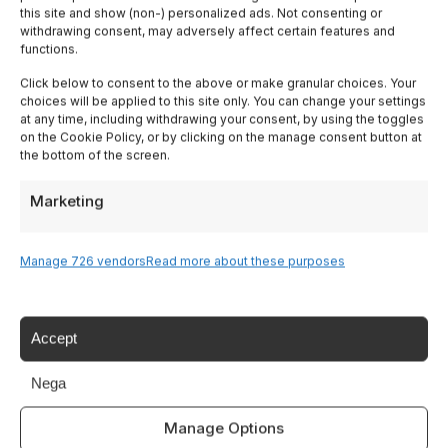
this site and show (non-) personalized ads. Not consenting or
(non è filtrata) — non è un difetto
withdrawing consent, may adversely affect certain features and
functions.
Prezzo
: 4-8 euro per 33cl in bottiglia, 5-7
Click below to consent to the above or make granular choices. Your
euro alla spina. Se costa 2 euro non è
choices will be applied to this site only. You can change your settings
artigianale
at any time, including withdrawing your consent, by using the toggles
on the Cookie Policy, or by clicking on the manage consent button at
Scadenza
: le birre artigianali non pastorizzate
the bottom of the screen.
vanno consumate entro 6-12 mesi (indicato in
Marketing
etichetta)
Manage 726 vendors
Read more about these purposes
Per un tour della birra artigianale,
prenota un hotel
vicino ai birrifici. Raggiungi la destinazione con un
Accept
volo
e
noleggia un’auto
— i birrifici sono spesso
Nega
in zone rurali. Le
esperienze guidate
birrarie
includono visite ai birrifici con degustazione
Manage Options