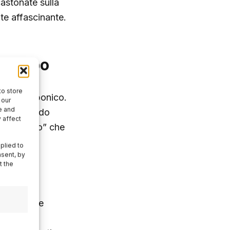
castonate sulla
te affascinante.
l Tempo
to store
eriodo borbonico.
 our
e and
imbolizzando
 affect
ttale “caso” che
zza.
plied to
nsent, by
t the
racconta le
a cucina