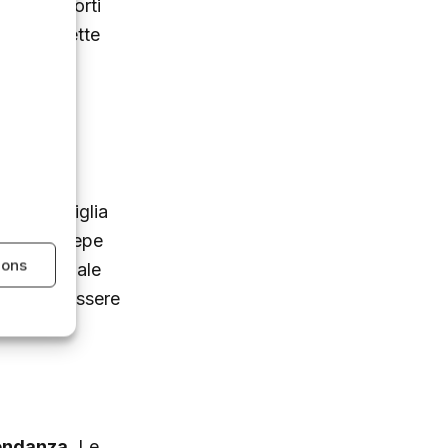
a delle corti
apore
, riflette
ndata di
della famiglia
e olive, pepe
ions
 tradizionale
che può essere
bondanza
. Le