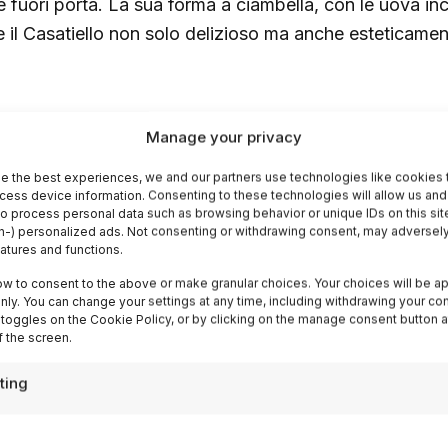
te fuori porta. La sua forma a ciambella, con le uova in
e il Casatiello non solo delizioso ma anche esteticamen
i del Casatiello: Un Viaggio ne
Manage your privacy
e the best experiences, we and our partners use technologies like cookies 
 radici profonde nella
storia napoletana
, risalenti al p
cess device information. Consenting to these technologies will allow us and
to process personal data such as browsing behavior or unique IDs on this sit
iale è strettamente legato alle tradizioni pasquali, s
-) personalized ads. Not consenting or withdrawing consent, may adversely
bondanza
. Il nome “Casatiello” deriva dal termine diale
eatures and functions.
gio, uno degli ingredienti principali di questa prelibate
ow to consent to the above or make granular choices. Your choices will be ap
 only. You can change your settings at any time, including withdrawing your co
 toggles on the Cookie Policy, or by clicking on the manage consent button a
 the screen.
 Culinario
ting
molto più di un semplice pane: è un pezzo di storia che 
polo e di una regione. Durante il periodo borbonico, l