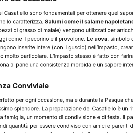
del Casatiello sono fondamentali per ottenere quel sapo
he lo caratterizza.
Salumi come il salame napoletan
 pezzi di grasso di maiale) vengono utilizzati per arricch
ggi come il pecorino e il provolone. Le
uova
, simbolo d
ono inserite intere (con il guscio) nell’impasto, crea
vo molto particolare. L’impasto stesso è fatto con farina
dona al pane una consistenza morbida e un sapore inte
nza Conviviale
perfetto per ogni occasione, ma è durante la Pasqua che
imo splendore. La preparazione del Casatiello è un ri
la famiglia, un momento di condivisione e di festa. Il 
ndi quantità per essere condiviso con amici e parenti d