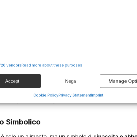
icchì di nuove tecniche e ingredienti, grazie all’influenz
iello, con i suoi
ingredienti semplici ma ricchi di s
 culture e tradizioni.
iliari
napoletana
ha la propria versione del Casatiello, trama
enerazione. Ogni variante è unica e racconta la storia 
26 vendors
Read more about these purposes
Alcune famiglie aggiungono ingredienti particolari com
Manage Opt
Accept
Nega
ie, mentre altre preferiscono mantenere la ricetta il più
riazioni
possono riguardare anche la forma del pane, 
Cookie Policy
Privacy Statement
Imprint
ella o persino rettangolare.
to Simbolico
n è solo un alimento, ma un simbolo di
rinascita e ab