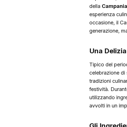
della
Campani
esperienza culi
occasione, il Ca
generazione, man
Una Delizi
Tipico del peri
celebrazione di 
tradizioni culina
festività. Duran
utilizzando ingr
avvolti in un im
Gli Ingredie