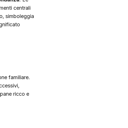
ementi centrali
ro, simboleggia
ignificato
one familiare.
ccessivi,
 pane ricco e