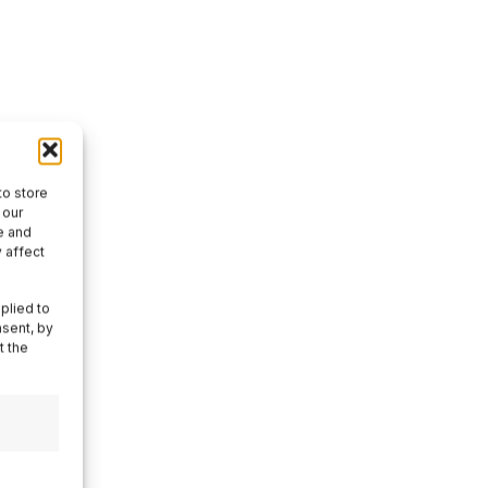
to store
 our
e and
 affect
plied to
ate?
nsent, by
t the
leta?