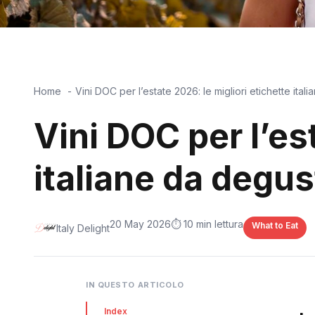
Home
Vini DOC per l’estate 2026: le migliori etichette itali
Vini DOC per l’es
italiane da degust
20 May 2026
⏱️ 10 min lettura
What to Eat
Italy Delight
IN QUESTO ARTICOLO
Index