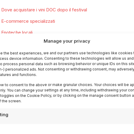
Dove acquistare i vini DOC dopo il festival
E-commerce specializzati
Enoteche locali
Manage your privacy
Cantina diretta
e the best experiences, we and our partners use technologies like cookies 
FAQ
cess device information. Consenting to these technologies will allow us and
to process personal data such as browsing behavior or unique IDs on this sit
Qual è la differenza tra DOC e DOCG?
-) personalized ads. Not consenting or withdrawing consent, may adversely
eatures and functions.
Quale vino DOC consigli per chi non ama i vini complessi?
ow to consent to the above or make granular choices. Your choices will be ap
Posso conservare i vini DOC a temperature elevate durante l’est
 only. You can change your settings at any time, including withdrawing your co
 toggles on the Cookie Policy, or by clicking on the manage consent button a
Quanto costano i vini DOC durante i festival estivi?
 the screen.
Quali vini DOC consiglia per una vacanza enogastronomica comp
ting
Le tue prossime vacanze iniziano qui