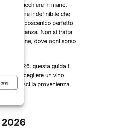
 lì con un bicchiere in mano.
a sensazione indefinibile che
 sono il palcoscenico perfetto
o dalla vacanza. Non si tratta
icole italiane, dove ogni sorso
state 2026, questa guida ti
e. Perché scegliere un vino
ions
za: conosci la provenienza,
rio.
e 2026