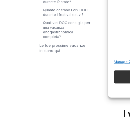
durante l’estate?
È l
Quanto costano i vini DOC
L’a
durante i festival estivi?
sol
Quali vini DOC consiglia per
una vacanza
per
enogastronomica
completa?
so
Le tue prossime vacanze
rac
iniziano qui
Se
Manage 7
sve
DO
ris
I