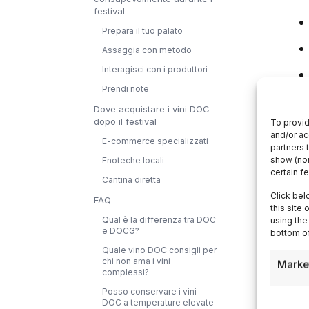
festival
Prepara il tuo palato
Assaggia con metodo
Interagisci con i produttori
Prendi note
Dove acquistare i vini DOC
dopo il festival
To provid
and/or ac
E-commerce specializzati
partners 
show (non
Enoteche locali
certain f
Cantina diretta
Click bel
FAQ
this site
Qual è la differenza tra DOC
using the
e DOCG?
bottom of
Quale vino DOC consigli per
chi non ama i vini
Marke
complessi?
Posso conservare i vini
DOC a temperature elevate