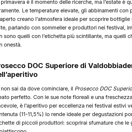
 primavera è il momento delle ricerche, ma l’estate è q
ramente. Le temperature elevate, gli abbinamenti con pia
l’aperto creano l’atmosfera ideale per scoprire bottiglie
te, parlando con sommelier e produttori nei festival, imp
 sono quelli con l’etichetta più scintillante, ma quelli c
n onestà.
rosecco DOC Superiore di Valdobbiadene
ll’aperitivo
 non sai da dove cominciare, il
Prosecco DOC Superior
leato perfetto. Con le sue note floreali e una freschezza
cevole, è l’aperitivo per eccellenza nei festival estivi v
ntenuta (11-11,5%) lo rende ideale per degustazioni pom
ichette di piccoli produttori: scoprirai sfumature che l
piattiscono.