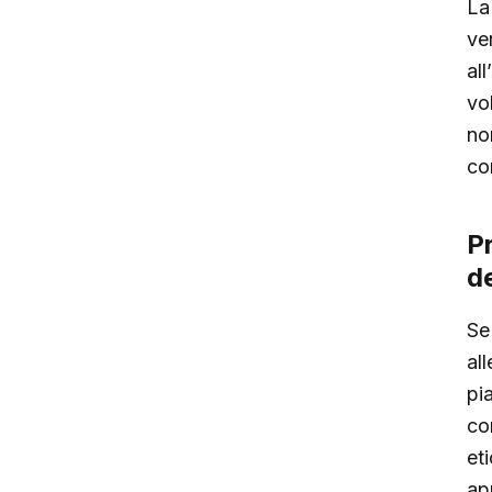
La
ve
al
vol
non
co
P
de
Se
al
pia
co
et
ap