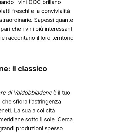
uando i vini DOC brillano
tti freschi e la convivialità
 straordinarie. Sapessi quante
ari che i vini più interessanti
he raccontano il loro territorio
: il classico
e di Valdobbiadene
è il tuo
 che sfiora l’astringenza
eneti. La sua alcolicità
eridiane sotto il sole. Cerca
e grandi produzioni spesso