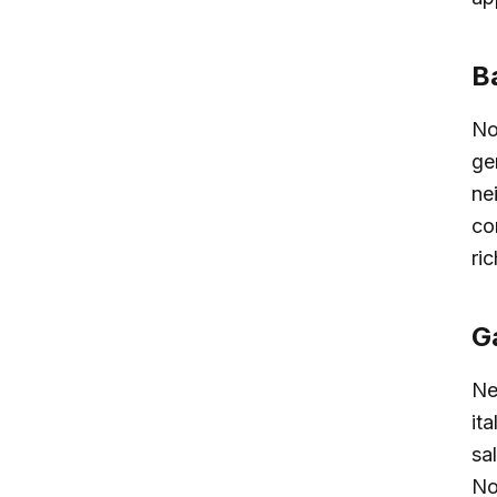
Ba
No
ge
nei
con
ri
Ga
Ne
it
sa
No