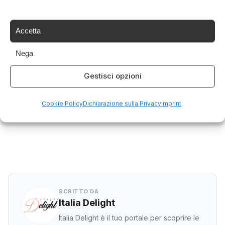
,
,
liguria
Pesto
Trofie
Accetta
Condividi questo articolo
Nega
Gestisci opzioni
Facebook
Twitter
Cookie Policy
Dichiarazione sulla Privacy
Imprint
LinkedIn
WhatsApp
SCRITTO DA
Italia Delight
Italia Delight è il tuo portale per scoprire le