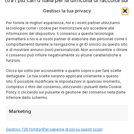
(tra i più cari d’Italia per la difficoltà di raccolta sui
terrazzamenti). Olive taggiasche: 12-18 euro/kg.
Gestisci la tua privacy
Per fornire le migliori esperienze, noi e i nostri partner utilizziamo
Per un viaggio nella cucina ligure,
cerca un volo
tecnologie come i cookie per memorizzare e/o accedere alle
informazioni del dispositivo. Il consenso a queste tecnologie
per Genova e
prenota un hotel
nel centro storico.
permetterà a noi e ai nostri partner di elaborare dati personali come il
comportamento durante la navigazione o gli ID univoci su questo sito
e di mostrare annunci (non) personalizzati. Non acconsentire o ritirare
Le
esperienze guidate
gastronomiche (food tour
il consenso può influire negativamente su alcune caratteristiche e
funzioni.
dei caruggi, corso di pesto al mortaio) sono il
Clicca qui sotto per acconsentire a quanto sopra o per fare scelte
modo migliore per scoprire i sapori liguri. Con un’
dettagliate. Le tue scelte saranno applicate solamente a questo
sito. È possibile modificare le impostazioni in qualsiasi momento,
auto a noleggio
raggiungi Recco, le Cinque Terre
compreso il ritiro del consenso, utilizzando i pulsanti della Cookie
Policy o cliccando sul pulsante di gestione del consenso nella parte
e l’entroterra.
inferiore dello schermo.
Marketing
Tags:
,
,
,
cucina ligure
focaccia
Genova
Gestisci 726 fornitori
Per saperne di più su questi scopi