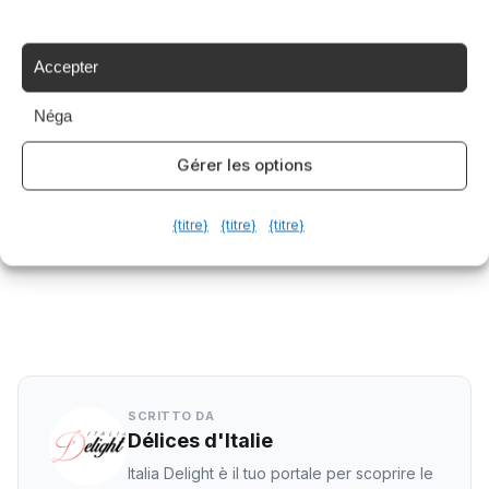
,
,
liguria
Pesto
Trofie
Accepter
Condividi questo articolo
Néga
Gérer les options
Facebook
Twitter
{titre}
{titre}
{titre}
LinkedIn
WhatsApp
SCRITTO DA
Délices d'Italie
Italia Delight è il tuo portale per scoprire le