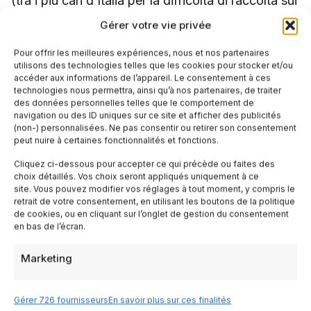
(tra i più cari d’Italia per la difficoltà di raccolta sui
terrazzamenti). Olive taggiasche: 12-18 euro/kg.
Gérer votre vie privée
Pour offrir les meilleures expériences, nous et nos partenaires
Per un viaggio nella cucina ligure,
cerca un volo
utilisons des technologies telles que les cookies pour stocker et/ou
accéder aux informations de l’appareil. Le consentement à ces
per Genova e
prenota un hotel
nel centro storico.
technologies nous permettra, ainsi qu’à nos partenaires, de traiter
des données personnelles telles que le comportement de
navigation ou des ID uniques sur ce site et afficher des publicités
Le
esperienze guidate
gastronomiche (food tour
(non-) personnalisées. Ne pas consentir ou retirer son consentement
peut nuire à certaines fonctionnalités et fonctions.
dei caruggi, corso di pesto al mortaio) sono il
Cliquez ci-dessous pour accepter ce qui précède ou faites des
modo migliore per scoprire i sapori liguri. Con un’
choix détaillés. Vos choix seront appliqués uniquement à ce
site. Vous pouvez modifier vos réglages à tout moment, y compris le
auto a noleggio
raggiungi Recco, le Cinque Terre
retrait de votre consentement, en utilisant les boutons de la politique
de cookies, ou en cliquant sur l’onglet de gestion du consentement
e l’entroterra.
en bas de l’écran.
Marketing
Tags:
,
,
,
Cuisine ligurienne
focaccia
Genova
Gérer 726 fournisseurs
En savoir plus sur ces finalités