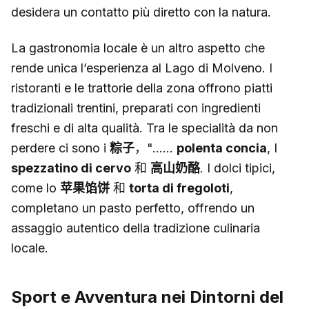
desidera un contatto più diretto con la natura.
La gastronomia locale è un altro aspetto che
rende unica l’esperienza al Lago di Molveno. I
ristoranti e le trattorie della zona offrono piatti
tradizionali trentini, preparati con ingredienti
freschi e di alta qualità. Tra le specialità da non
perdere ci sono i
粽子
，"......
polenta concia
, I
spezzatino di cervo
和
高山奶酪
. I dolci tipici,
come lo
苹果馅饼
和
torta di fregoloti
,
completano un pasto perfetto, offrendo un
assaggio autentico della tradizione culinaria
locale.
Sport e Avventura nei Dintorni del