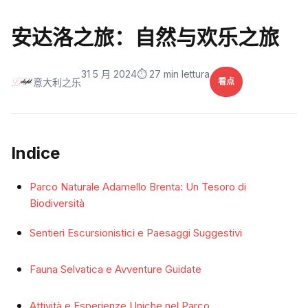
安达洛之旅：自然与欢乐之旅
31 5 月 2024
⏱️ 27 min lettura
意大利之乐
看点
Indice
Parco Naturale Adamello Brenta: Un Tesoro di
Biodiversità
Sentieri Escursionistici e Paesaggi Suggestivi
Fauna Selvatica e Avventure Guidate
Attività e Esperienze Uniche nel Parco