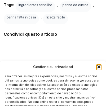
Tags:
,
,
ingredientes sencillos
panna da cucina
,
panna fatta in casa
ricetta facile
Condividi questo articolo
Facebook
Twitter
Gestione su privacidad
LinkedIn
Para ofrecer las mejores experiencias, nosotros y nuestros socios
WhatsApp
utilizamos tecnologías como cookies para almacenar y/o acceder a
la información del dispositivo. La aceptación de estas tecnologías
nos permitirá a nosotros y a nuestros socios procesar datos
personales como el comportamiento de navegación o
identificaciones únicas (IDs) en este sitio y mostrar anuncios (no-)
SCRITTO DA
personalizados. No consentir o retirar el consentimiento, puede
Italia Delight
afectar negativamente a ciertas características y funciones.