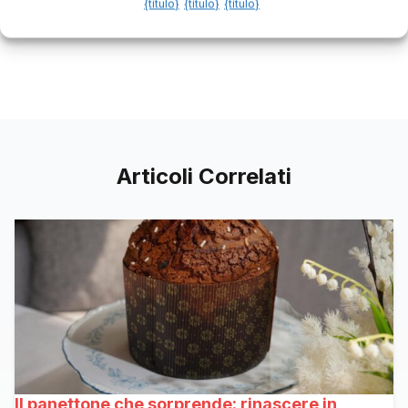
{título}
{título}
{título}
Articoli Correlati
Il panettone che sorprende: rinascere in