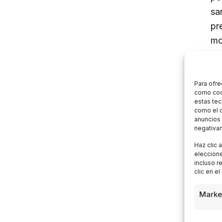
sa
pr
mo
tr
Para ofre
como cook
T
estas tec
como el c
g
anuncios 
negativam
Haz clic 
Ge
eleccione
incluso r
ne
clic en el
al
tr
Marke
or