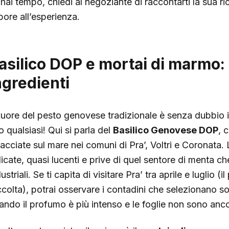
 hai tempo, chiedi al negoziante di raccontarti la sua ri
pore all’esperienza.
asilico DOP e mortai di marmo: i
ngredienti
 cuore del pesto genovese tradizionale è senza dubbio i
o qualsiasi! Qui si parla del
Basilico Genovese DOP
, 
facciate sul mare nei comuni di Pra’, Voltri e Coronata. 
licate, quasi lucenti e prive di quel sentore di menta ch
ustriali. Se ti capita di visitare Pra’ tra aprile e luglio (
ccolta), potrai osservare i contadini che selezionano sol
ando il profumo è più intenso e le foglie non sono anco