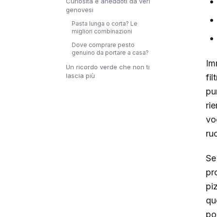
Curiosità e aneddoti da veri
genovesi
Pasta lunga o corta? Le
migliori combinazioni
Dove comprare pesto
genuino da portare a casa?
Im
Un ricordo verde che non ti
lascia più
fil
pu
rie
vo
ru
Se 
pr
pi
qu
po