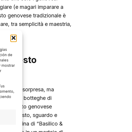
ggiare (e magari imparare a
esto genovese tradizionale è
are, tra semplicità e maestria,
gías
ción de
del pesto
nales
y mostrar
r
Tus
egala una sorpresa, ma
momento,
aciendo
e vecchie botteghe di
 Qui il pesto genovese
tà fatta gesto, sguardo e
alla vetrina di “Basilico &