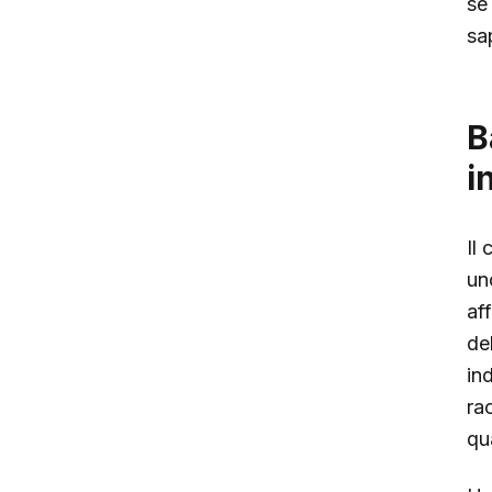
se
sa
B
i
Il
un
af
de
ind
ra
qu