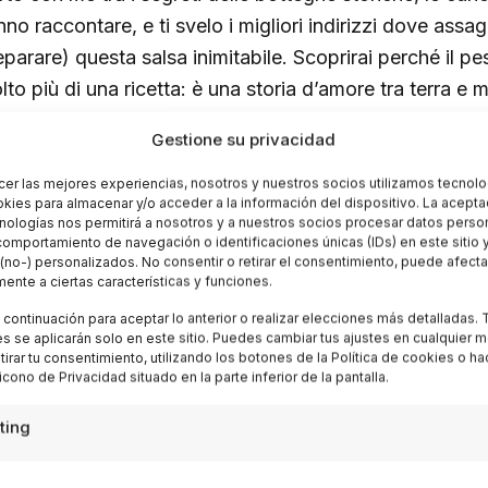
nno raccontare, e ti svelo i migliori indirizzi dove assa
eparare) questa salsa inimitabile. Scoprirai perché il p
lto più di una ricetta: è una storia d’amore tra terra e m
a passato e presente.
Gestione su privacidad
cer las mejores experiencias, nosotros y nuestros socios utilizamos tecnolo
ies para almacenar y/o acceder a la información del dispositivo. La acepta
ra i vicoli profumati: l’essenza 
nologías nos permitirá a nosotros y a nuestros socios procesar datos perso
omportamiento de navegación o identificaciones únicas (IDs) en este sitio 
enovese
(no-) personalizados. No consentir o retirar el consentimiento, puede afecta
ente a ciertas características y funciones.
a continuación para aceptar lo anterior o realizar elecciones más detalladas. 
nova è come un labirinto verticale dove ogni angolo r
s se aplicarán solo en este sitio. Puedes cambiar tus ajustes en cualquier 
etirar tu consentimiento, utilizando los botones de la Política de cookies o h
ssuna così coinvolgente come l’aroma che sfugge dall
 icono de Privacidad situado en la parte inferior de la pantalla.
imentari, quelle piccole e spesso nascoste nei caruggi.
adizionale non è solo patrimonio culinario: è quotidiani
ting
goglio. Una mattina di maggio, mi sono fermato davanti 