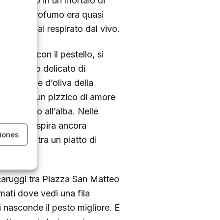
l basilico in un mortaio di
cese. Il profumo era quasi
lo abbia mai respirato dal vivo.
accarezza con il pestello, si
to, aglio delicato di
xtravergine d’oliva della
 aggiunge un pizzico di amore
e raccolto all’alba. Nelle
ese” si respira ancora
iones
 assapora tra un piatto di
i caruggi tra Piazza San Matteo
mati dove vedi una fila
i nasconde il pesto migliore. E