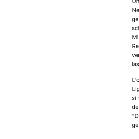
Un
Ne
ge
sch
Mi
Re
ve
la
L’o
Li
si
de
“Dr
ge