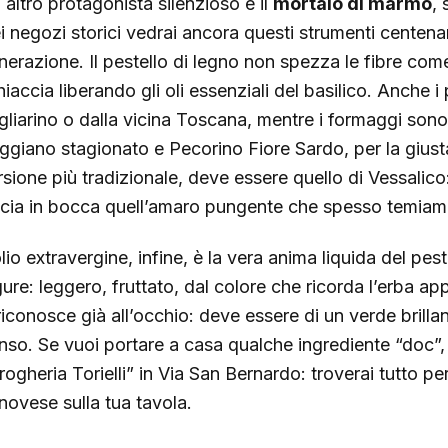
 altro protagonista silenzioso è il
mortaio di marmo
, 
i negozi storici vedrai ancora questi strumenti centenar
nerazione. Il pestello di legno non spezza le fibre com
iaccia liberando gli oli essenziali del basilico. Anche i 
gliarino o dalla vicina Toscana, mentre i formaggi so
ggiano stagionato e Pecorino Fiore Sardo, per la giusta 
rsione più tradizionale, deve essere quello di Vessalico
scia in bocca quell’amaro pungente che spesso temiam
lio extravergine, infine, è la vera anima liquida del pest
gure: leggero, fruttato, dal colore che ricorda l’erba a
 riconosce già all’occhio: deve essere di un verde brilla
nso. Se vuoi portare a casa qualche ingrediente “doc”,
ogheria Torielli” in Via San Bernardo: troverai tutto per
novese sulla tua tavola.