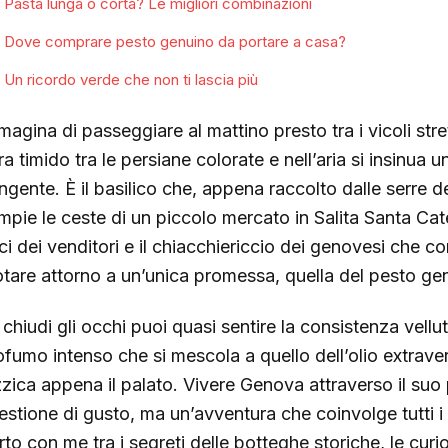
Pasta lunga o corta? Le migliori combinazioni
Dove comprare pesto genuino da portare a casa?
Un ricordo verde che non ti lascia più
magina di passeggiare al mattino presto tra i vicoli stre
tra timido tra le persiane colorate e nell’aria si insinua
ngente. È il basilico che, appena raccolto dalle serre de
mpie le ceste di un piccolo mercato in Salita Santa Cateri
ci dei venditori e il chiacchiericcio dei genovesi che c
otare attorno a un’unica promessa, quella del pesto ge
chiudi gli occhi puoi quasi sentire la consistenza velluta
ofumo intenso che si mescola a quello dell’olio extraver
zzica appena il palato. Vivere Genova attraverso il suo
estione di gusto, ma un’avventura che coinvolge tutti i 
rto con me tra i segreti delle botteghe storiche, le curi