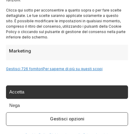
Italia Delight è il tuo portale per scoprire le
Clicca qui sotto per acconsentire a quanto sopra o per fare scelte
meraviglie dell'Italia: cultura, tradizioni,
dettagliate. Le tue scelte saranno applicate solamente a questo
sito. È possibile modificare le impostazioni in qualsiasi momento,
cucina e tour indimenticabili.
compreso il ritiro del consenso, utilizzando i pulsanti della Cookie
Policy o cliccando sul pulsante di gestione del consenso nella parte
inferiore dello schermo.
Marketing
✉
Gestisci 726 fornitori
Per saperne di più su questi scopi
Non perderti le prossime guide
Iscriviti alla newsletter e ricevi consigli di viaggio,
Accetta
offerte esclusive e le ultime novità sull'Italia
Nega
Gestisci opzioni
Iscriviti