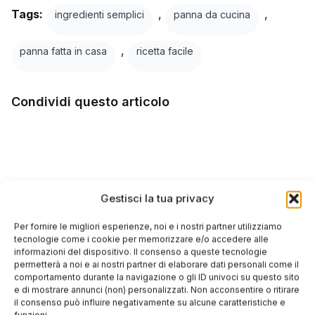
Tags:
,
,
ingredienti semplici
panna da cucina
,
panna fatta in casa
ricetta facile
Condividi questo articolo
Facebook
Twitter
Gestisci la tua privacy
LinkedIn
Per fornire le migliori esperienze, noi e i nostri partner utilizziamo
WhatsApp
tecnologie come i cookie per memorizzare e/o accedere alle
informazioni del dispositivo. Il consenso a queste tecnologie
permetterà a noi e ai nostri partner di elaborare dati personali come il
comportamento durante la navigazione o gli ID univoci su questo sito
e di mostrare annunci (non) personalizzati. Non acconsentire o ritirare
SCRITTO DA
il consenso può influire negativamente su alcune caratteristiche e
Italia Delight
funzioni.