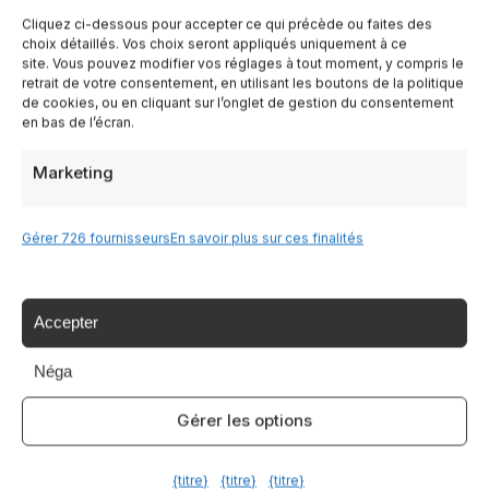
Cliquez ci-dessous pour accepter ce qui précède ou faites des
Italia Delight è il tuo portale per scoprire le
choix détaillés. Vos choix seront appliqués uniquement à ce
meraviglie dell'Italia: cultura, tradizioni,
site. Vous pouvez modifier vos réglages à tout moment, y compris le
cucina e tour indimenticabili.
retrait de votre consentement, en utilisant les boutons de la politique
de cookies, ou en cliquant sur l’onglet de gestion du consentement
en bas de l’écran.
Marketing
✉
Gérer 726 fournisseurs
En savoir plus sur ces finalités
Non perderti le prossime guide
Accepter
Iscriviti alla newsletter e ricevi consigli di viaggio,
offerte esclusive e le ultime novità sull'Italia
Néga
Gérer les options
Iscriviti
{titre}
{titre}
{titre}