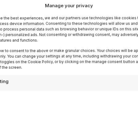
Manage your privacy
e the best experiences, we and our partners use technologies like cookies 
cess device information. Consenting to these technologies will allow us and
to process personal data such as browsing behavior or unique IDs on this sit
-) personalized ads. Not consenting or withdrawing consent, may adversely
eatures and functions.
ow to consent to the above or make granular choices. Your choices will be ap
 only. You can change your settings at any time, including withdrawing your co
 toggles on the Cookie Policy, or by clicking on the manage consent button a
 the screen.
📁 Cosa Vedere
ting
Ciaspolate in Italia: i 10 sentieri più
belli sulla neve fresca
Le ciaspole (racchette da neve) sono il modo più
semplice e accessibile per camminare sulla neve
fresca senza...
Leggi
29 Jan 2024