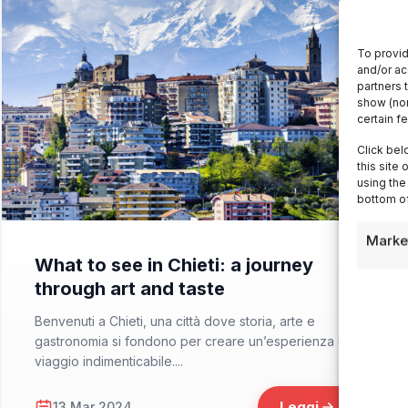
To provid
and/or ac
partners 
show (non
certain f
Click bel
this site
using the
bottom of
📁 Cosa Vedere
Marke
What to see in Chieti: a journey
through art and taste
Benvenuti a Chieti, una città dove storia, arte e
gastronomia si fondono per creare un’esperienza di
viaggio indimenticabile....
Leggi
13 Mar 2024