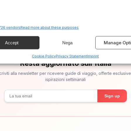
26 vendors
Read more about these purposes
Manage Opt
Accept
Nega
✉
Cookie Policy
Privacy Statement
Imprint
Resta aggiornato sull'Italia
criviti alla newsletter per ricevere guide di viaggio, offerte esclusiv
ispirazioni settimanali
Sign up