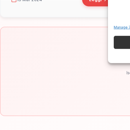
Manage 7
Is