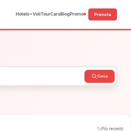
Hotels
Voli
Tour
Cars
Blog
Promo
Prenota
Cerca
Più recenti