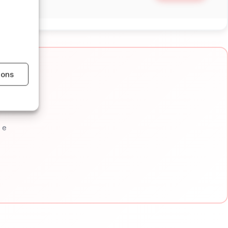
ions
e e