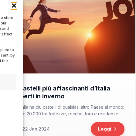
to store
 our
e and
 affect
plied to
nsent, by
t the
📁 Cosa Vedere
I castelli più affascinanti d’Italia
aperti in inverno
L’Italia ha più castelli di qualsiasi altro Paese al mondo:
oltre 20.000 tra fortezze, rocche, torri e residenze...
Leggi
22 Jan 2024