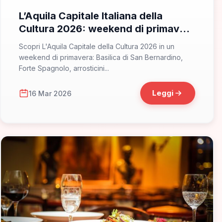
L’Aquila Capitale Italiana della
Cultura 2026: weekend di primavera
tra Basilica di San Bernardino, Forte
Scopri L'Aquila Capitale della Cultura 2026 in un
Spagnolo e arrosticini nel centro
weekend di primavera: Basilica di San Bernardino,
storico rinato
Forte Spagnolo, arrosticini...
Leggi
16 Mar 2026