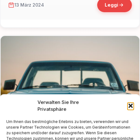
Leggi
13 März 2024
Verwalten Sie Ihre
Privatsphäre
Um Ihnen das bestmögliche Erlebnis zu bieten, verwenden wir und
unsere Partner Technologien wie Cookies, um Geräteinformationen
zu speichern und/oder darauf zuzugreifen. Wenn Sie diesen
📁 Cosa Vedere
Technologien zustimmen, können wir und unsere Partner persönliche
Ciaspolate in Italia: i 10 sentieri più belli sulla