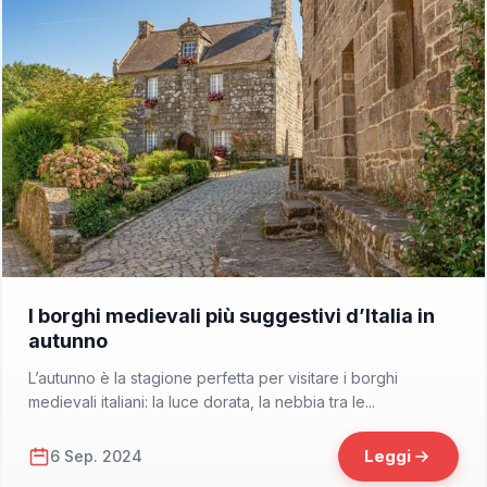
📁 Cosa Vedere
I borghi medievali più suggestivi d’Italia in
autunno
L’autunno è la stagione perfetta per visitare i borghi
medievali italiani: la luce dorata, la nebbia tra le...
Leggi
6 Sep. 2024