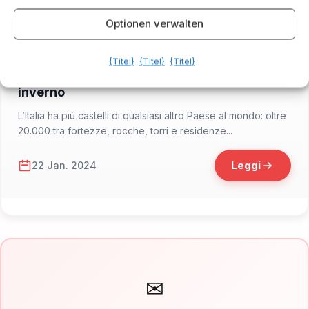
Optionen verwalten
{Titel}
{Titel}
{Titel}
📁 Cosa Vedere
I castelli più affascinanti d’Italia aperti in
inverno
L’Italia ha più castelli di qualsiasi altro Paese al mondo: oltre
20.000 tra fortezze, rocche, torri e residenze...
Leggi
22 Jan. 2024
✉