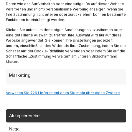
Daten wie das Surfverhalten oder eindeutige IDs auf dieser Website
neve fresca
verarbeiten und (nicht) personalisierte Werbung anzeigen. Wenn Sie
Ihre Zustimmung nicht erteilen oder zurückziehen, können bestimmte
Le ciaspole (racchette da neve) sono il modo più semplice
Funktionen beeinträchtigt werden.
e accessibile per camminare sulla neve fresca senza...
Klicken Sie unten, um den obigen Ausführungen zuzustimmen oder
eine detaillierte Auswahl zu treffen. Ihre Auswahl wird nur auf diese
Leggi
29 Jan. 2024
Website angewendet. Sie können Ihre Einstellungen jederzeit
ändern, einschließlich des Widerrufs Ihrer Zustimmung, indem Sie die
Schalter auf der Cookie-Richtlinie verwenden oder indem Sie auf die
Schaltfläche „Zustimmung verwalten“ am unteren Bildschirmrand
klicken.
Marketing
Verwalten Sie 726 Lieferanten
Lesen Sie mehr über diese Zwecke
Akzeptieren Sie
Nega