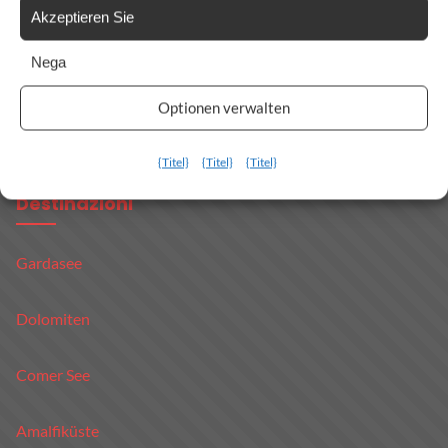
Liguria
Akzeptieren Sie
Nega
Sardinien
Optionen verwalten
Tutte le Regioni →
{Titel}
{Titel}
{Titel}
Destinazioni
Gardasee
Dolomiten
Comer See
Amalfiküste