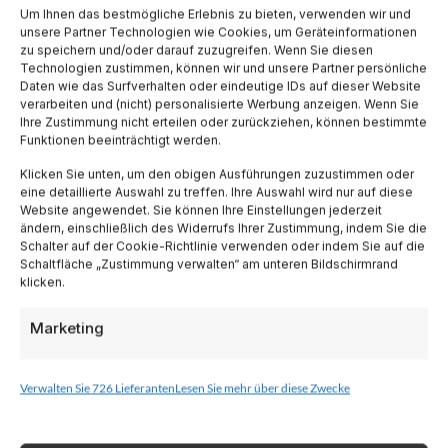
Um Ihnen das bestmögliche Erlebnis zu bieten, verwenden wir und
unsere Partner Technologien wie Cookies, um Geräteinformationen
Blog
zu speichern und/oder darauf zuzugreifen. Wenn Sie diesen
Technologien zustimmen, können wir und unsere Partner persönliche
Daten wie das Surfverhalten oder eindeutige IDs auf dieser Website
Promo
verarbeiten und (nicht) personalisierte Werbung anzeigen. Wenn Sie
Ihre Zustimmung nicht erteilen oder zurückziehen, können bestimmte
Funktionen beeinträchtigt werden.
Hotel per Regione
Klicken Sie unten, um den obigen Ausführungen zuzustimmen oder
Veneto
eine detaillierte Auswahl zu treffen. Ihre Auswahl wird nur auf diese
Website angewendet. Sie können Ihre Einstellungen jederzeit
ändern, einschließlich des Widerrufs Ihrer Zustimmung, indem Sie die
Toskana
Schalter auf der Cookie-Richtlinie verwenden oder indem Sie auf die
Schaltfläche „Zustimmung verwalten“ am unteren Bildschirmrand
klicken.
Lombardia
Marketing
Trentino
Verwalten Sie 726 Lieferanten
Lesen Sie mehr über diese Zwecke
Piemonte