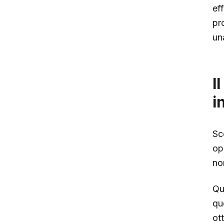
ef
pr
un
I
i
Sc
op
no
Qu
que
ot