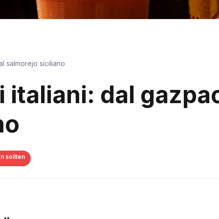
al salmorejo siciliano
vi italiani: dal gazp
no
n sollten