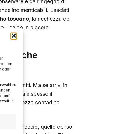
onservare e dall’ingegno di
nze indimenticabili. Lasciati
ho toscano
, la ricchezza del
o il caldo in piacere.
redda che
er
rbeiten
n oder
eti infiniti. Ma se arrivi in
uswahl zu
lungen
o in tavola è spesso il
er auf
erwalten“
ta la saggezza contadina
cano casereccio, quello denso