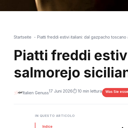
Startseite
Piatti freddi estivi italiani: dal gazpacho toscano 
Piatti freddi esti
salmorejo sicilia
17 Juni 2026
⏱️ 10 min lettura
Was Sie esse
Italien Genuss
IN QUESTO ARTICOLO
Indice