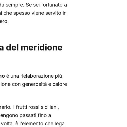
 da sempre. Se sei fortunato a
ai che spesso viene servito in
ero.
za del meridione
no
è una rielaborazione più
dione con generosità e calore
. I frutti rossi siciliani,
, vengono passati fino a
volta, è l’elemento che lega