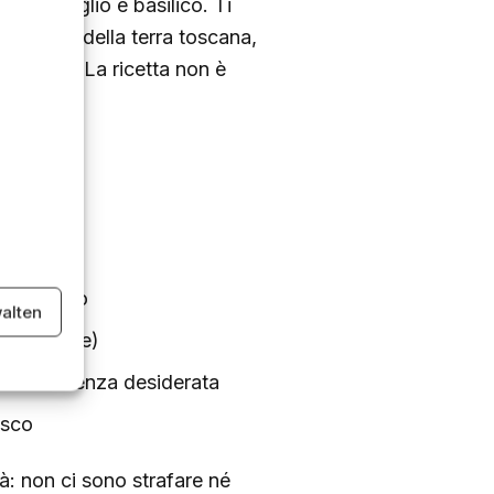
colti, aglio e basilico. Ti
il sapore della terra toscana,
i giugno. La ricetta non è
andi
l’aglio
ine toscano
alten
o una notte)
a consistenza desiderata
esco
à: non ci sono strafare né