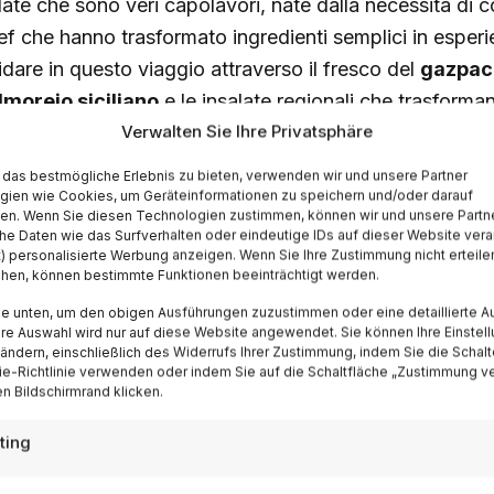
late che sono veri capolavori, nate dalla necessità di c
ef che hanno trasformato ingredienti semplici in esperie
idare in questo viaggio attraverso il fresco del
gazpac
lmorejo siciliano
e le insalate regionali che trasforman
Verwalten Sie Ihre Privatsphäre
das bestmögliche Erlebnis zu bieten, verwenden wir und unsere Partner
l gazpacho toscano: la zuppa f
gien wie Cookies, um Geräteinformationen zu speichern und/oder darauf
fen. Wenn Sie diesen Technologien zustimmen, können wir und unsere Partn
acchiude il sole
he Daten wie das Surfverhalten oder eindeutige IDs auf dieser Website vera
t) personalisierte Werbung anzeigen. Wenn Sie Ihre Zustimmung nicht erteile
ehen, können bestimmte Funktionen beeinträchtigt werden.
ando pensi alla Toscana, immagini colline ondulate e vign
ie unten, um den obigen Ausführungen zuzustimmen oder eine detaillierte A
Ihre Auswahl wird nur auf diese Website angewendet. Sie können Ihre Einstel
ate e varchi la soglia di un’osteria, ciò che viene servit
 ändern, einschließlich des Widerrufs Ihrer Zustimmung, indem Sie die Schalt
e-Richtlinie verwenden oder indem Sie auf die Schaltfläche „Zustimmung v
zpacho toscano
, una minestra fredda che rappresen
n Bildschirmrand klicken.
laborata dal calore estivo.
ting
n è il gazpacho andaluso che conosci: qui il pane tos