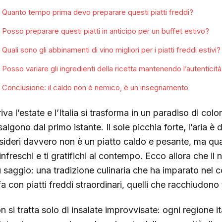
Quanto tempo prima devo preparare questi piatti freddi?
Posso preparare questi piatti in anticipo per un buffet estivo?
Quali sono gli abbinamenti di vino migliori per i piatti freddi estivi?
Posso variare gli ingredienti della ricetta mantenendo l’autenticità
Conclusione: il caldo non è nemico, è un insegnamento
iva l’estate e l’Italia si trasforma in un paradiso di colo
algono dal primo istante. Il sole picchia forte, l’aria è
sideri davvero non è un piatto caldo e pesante, ma qua
rinfreschi e ti gratifichi al contempo. Ecco allora che il 
ù saggio: una tradizione culinaria che ha imparato nel 
fa con piatti freddi straordinari, quelli che racchiudono t
n si tratta solo di insalate improvvisate: ogni regione i