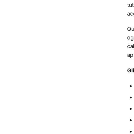
tu
ac
Qu
og
ca
ap
Gl