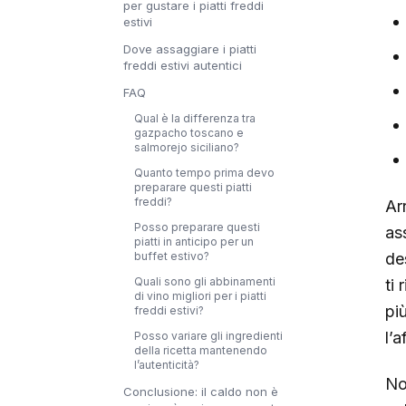
per gustare i piatti freddi
estivi
Dove assaggiare i piatti
freddi estivi autentici
FAQ
Qual è la differenza tra
gazpacho toscano e
salmorejo siciliano?
Quanto tempo prima devo
preparare questi piatti
freddi?
Arr
Posso preparare questi
ass
piatti in anticipo per un
de
buffet estivo?
Quali sono gli abbinamenti
ti 
di vino migliori per i piatti
pi
freddi estivi?
l’a
Posso variare gli ingredienti
della ricetta mantenendo
l’autenticità?
No
Conclusione: il caldo non è