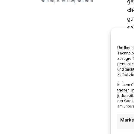
nemico, è un insegnamento
ge
ch
gu
sa
Um Ihnen 
I
Technolo
zuzugrei
r
persönlic
und (nich
zurückzi
Qu
Klicken S
treffen. 
est
jederzeit
der Cooki
ga
am untere
rie
Marke
No