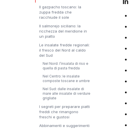
I
Il gazpacho toscano: la
zuppa fredda che
racchiude il sole
Il salmorejo siciliano: la
ricchezza del meridione in
un piatto
Le insalate fredde regionali:
il fresco del Nord al caldo
del Sud
Nel Nord: l’insalata di riso e
quella di pasta fredda
Nel Centro: le insalate
composte toscane e umbre
Nel Sud: dalle insalate di
mare alle insalate di verdure
grigliate
I segreti per preparare piatti
freddi che rimangono
freschi e gustosi
Abbinamenti e suggerimenti