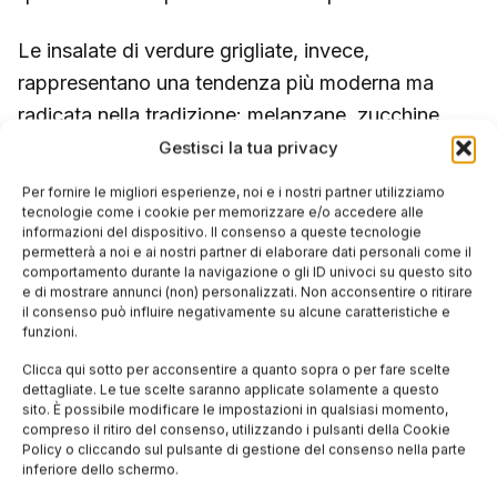
Le insalate di verdure grigliate, invece,
rappresentano una tendenza più moderna ma
radicata nella tradizione: melanzane, zucchine,
peperoni grigliati, conditi con olio, aglio, menta e
Gestisci la tua privacy
un filo di aceto balsamico. Vengono preparate a
Per fornire le migliori esperienze, noi e i nostri partner utilizziamo
metà giornata e lasciate riposare in frigorifero,
tecnologie come i cookie per memorizzare e/o accedere alle
informazioni del dispositivo. Il consenso a queste tecnologie
così i sapori si amalgamano perfettamente.
permetterà a noi e ai nostri partner di elaborare dati personali come il
comportamento durante la navigazione o gli ID univoci su questo sito
e di mostrare annunci (non) personalizzati. Non acconsentire o ritirare
il consenso può influire negativamente su alcune caratteristiche e
funzioni.
I segreti per preparare piatti
Clicca qui sotto per acconsentire a quanto sopra o per fare scelte
freddi che rimangono
dettagliate. Le tue scelte saranno applicate solamente a questo
sito. È possibile modificare le impostazioni in qualsiasi momento,
freschi e gustosi
compreso il ritiro del consenso, utilizzando i pulsanti della Cookie
Policy o cliccando sul pulsante di gestione del consenso nella parte
inferiore dello schermo.