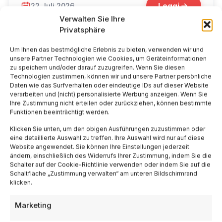
Leggi
22 Juli 2026
Verwalten Sie Ihre
Privatsphäre
Um Ihnen das bestmögliche Erlebnis zu bieten, verwenden wir und
unsere Partner Technologien wie Cookies, um Geräteinformationen
zu speichern und/oder darauf zuzugreifen. Wenn Sie diesen
Technologien zustimmen, können wir und unsere Partner persönliche
Daten wie das Surfverhalten oder eindeutige IDs auf dieser Website
verarbeiten und (nicht) personalisierte Werbung anzeigen. Wenn Sie
Ihre Zustimmung nicht erteilen oder zurückziehen, können bestimmte
Funktionen beeinträchtigt werden.
Klicken Sie unten, um den obigen Ausführungen zuzustimmen oder
eine detaillierte Auswahl zu treffen. Ihre Auswahl wird nur auf diese
Website angewendet. Sie können Ihre Einstellungen jederzeit
ändern, einschließlich des Widerrufs Ihrer Zustimmung, indem Sie die
Schalter auf der Cookie-Richtlinie verwenden oder indem Sie auf die
Schaltfläche „Zustimmung verwalten“ am unteren Bildschirmrand
klicken.
📁 Cosa Mangiare
Marketing
Aperitivo a Milano: i quartieri e i locali da
non perdere