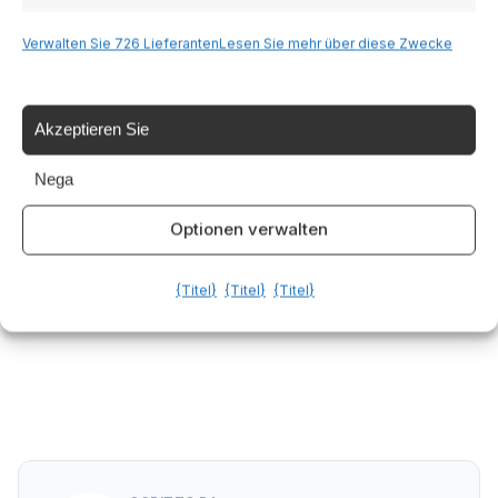
Verwalten Sie 726 Lieferanten
Lesen Sie mehr über diese Zwecke
,
,
Merenda per bambini
Ricetta ciambellone soffice
Varianti ciambellone
Akzeptieren Sie
Nega
Condividi questo articolo
Optionen verwalten
Facebook
{Titel}
{Titel}
{Titel}
Twitter
LinkedIn
WhatsApp