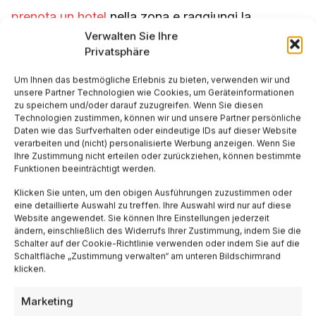
prenota un hotel
nella zona e raggiungi la
Verwalten Sie Ihre
destinazione con un
volo
. Un’
auto a noleggio
è il
Privatsphäre
modo migliore per esplorare i dintorni. Le
Um Ihnen das bestmögliche Erlebnis zu bieten, verwenden wir und
unsere Partner Technologien wie Cookies, um Geräteinformationen
esperienze guidate
ti portano nei luoghi più belli
zu speichern und/oder darauf zuzugreifen. Wenn Sie diesen
Technologien zustimmen, können wir und unsere Partner persönliche
con la competenza di guide locali.
Daten wie das Surfverhalten oder eindeutige IDs auf dieser Website
verarbeiten und (nicht) personalisierte Werbung anzeigen. Wenn Sie
Ihre Zustimmung nicht erteilen oder zurückziehen, können bestimmte
Funktionen beeinträchtigt werden.
Klicken Sie unten, um den obigen Ausführungen zuzustimmen oder
Tags:
,
Ciambellone allo yogurt
eine detaillierte Auswahl zu treffen. Ihre Auswahl wird nur auf diese
Website angewendet. Sie können Ihre Einstellungen jederzeit
ändern, einschließlich des Widerrufs Ihrer Zustimmung, indem Sie die
,
,
Ciambellone senza burro
Colazione sana e golosa
Schalter auf der Cookie-Richtlinie verwenden oder indem Sie auf die
Schaltfläche „Zustimmung verwalten“ am unteren Bildschirmrand
klicken.
,
,
Conservazione dolci
Dolci con yogurt
Marketing
,
,
Dolci facili e veloci
Impasto morbido e umido