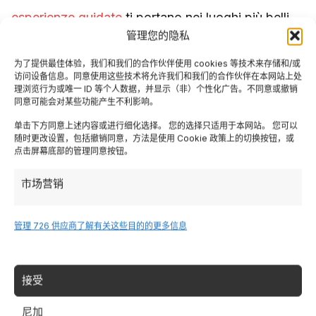
esperienze guidate
ti portano nei luoghi più belli
管理您的隐私
con la competenza di guide locali.
为了提供最佳体验，我们和我们的合作伙伴使用 cookies 等技术来存储和/或
访问设备信息。同意使用这些技术将允许我们和我们的合作伙伴在本网站上处
理浏览行为或唯一 ID 等个人数据，并显示（非）个性化广告。不同意或撤销
同意可能会对某些功能产生不利影响。
Tags:
,
Ciambellone allo yogurt
单击下方同意上述内容或进行细化选择。 您的选择只适用于本网站。 您可以
随时更改设置，包括撤销同意，方法是使用 Cookie 政策上的切换按钮，或
点击屏幕底部的管理同意按钮。
,
,
Ciambellone senza burro
Colazione sana e golosa
市场营销
,
,
,
Conservazione dolci
酸奶甜点
简单快捷的甜点
管理 726 供应商
了解有关这些目的的更多信息
,
,
Impasto morbido e umido
儿童小吃
,
Ricetta ciambellone soffice
Varianti ciambellone
接受
尼加