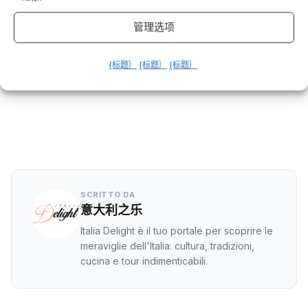
Condividi questo articolo
管理选项
在 Facebook 上
{标题｝
{标题｝
{标题｝
Twitter
LinkedIn
WhatsApp
SCRITTO DA
意大利之乐
Italia Delight è il tuo portale per scoprire le
meraviglie dell'Italia: cultura, tradizioni,
cucina e tour indimenticabili.