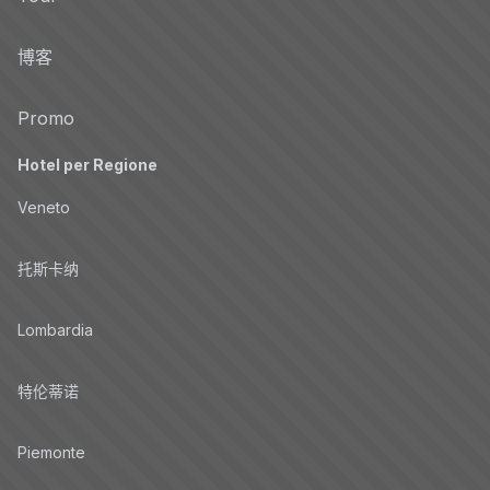
博客
Promo
Hotel per Regione
Veneto
托斯卡纳
Lombardia
特伦蒂诺
Piemonte