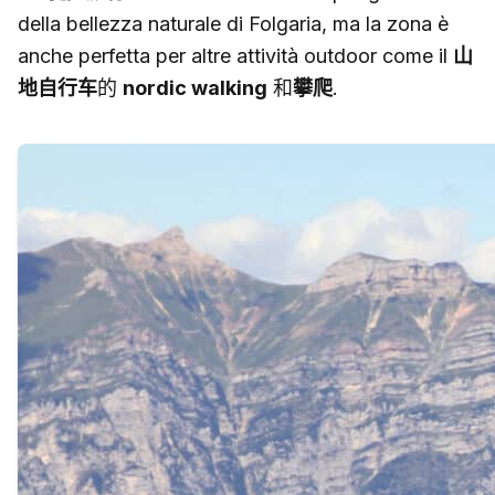
della bellezza naturale di Folgaria, ma la zona è
anche perfetta per altre attività outdoor come il
山
地自行车
的
nordic walking
和
攀爬
.