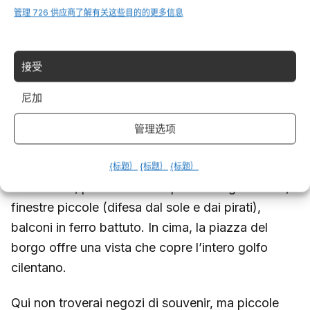
管理 726 供应商
了解有关这些目的的更多信息
borghi autentici lontano dal turismo di massa
cercano disperatamente.
接受
Castellabate e il borgo medievale
尼加
Castellabate è un villaggio di pietra arroccato su
管理选项
un promontorio, raggiungibile solo a piedi dalle
moderne frazioni sottostanti. Salendo per i vicoli
{标题｝
{标题｝
{标题｝
stretti e bui, passi davanti a porte di legno scuro,
finestre piccole (difesa dal sole e dai pirati),
balconi in ferro battuto. In cima, la piazza del
borgo offre una vista che copre l’intero golfo
cilentano.
Qui non troverai negozi di souvenir, ma piccole