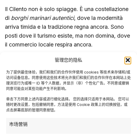
Il Cilento non è solo spiagge. È una costellazione
di
borghi marinari autentici
, dove la modernità
arriva timida e la tradizione regna ancora. Sono
posti dove il turismo esiste, ma non domina, dove
il commercio locale respira ancora.
管理您的隐私
Salerno e le viuzze del centro
为了提供最佳体验，我们和我们的合作伙伴使用 cookies 等技术来存储和/或
storico
访问设备信息。同意使用这些技术将允许我们和我们的合作伙伴在本网站上处
理浏览行为或唯一 ID 等个人数据，并显示（非）个性化广告。不同意或撤销
同意可能会对某些功能产生不利影响。
Non è esattamente un borgo, ma Salerno è la
porta del Cilento ed è straordinariamente
单击下方同意上述内容或进行细化选择。 您的选择只适用于本网站。 您可以
随时更改设置，包括撤销同意，方法是使用 Cookie 政策上的切换按钮，或
sottovalutata rispetto ai luoghi più celebri della
点击屏幕底部的管理同意按钮。
Costiera. Il centro storico, le vie del
Lungomare
市场营销
Trieste
, il Duomo, la piazza animata—tutto ha
quella qualità semi-sconosciuta che amanti di