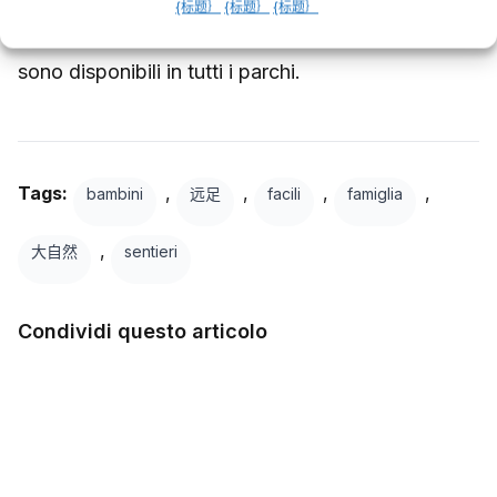
{标题｝
{标题｝
{标题｝
con il noleggio). Le
导游徒步旅行
per famiglie
sono disponibili in tutti i parchi.
Tags:
,
,
,
,
bambini
远足
facili
famiglia
,
大自然
sentieri
Condividi questo articolo
在 Facebook 上
Twitter
LinkedIn