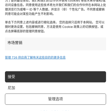
为了提供最佳体验，我们和我们的合作伙伴使用 cookies 等技术来存储和/或
merenda. La fame è il nemico numero 1
访问设备信息。同意使用这些技术将允许我们和我们的合作伙伴在本网站上处
理浏览行为或唯一 ID 等个人数据，并显示（非）个性化广告。不同意或撤销
dell’escursione
同意可能会对某些功能产生不利影响。
Ritmo
: calcolare il doppio del tempo indicato
单击下方同意上述内容或进行细化选择。 您的选择只适用于本网站。 您可以
per adulti. I bambini si fermano, raccolgono,
随时更改设置，包括撤销同意，方法是使用 Cookie 政策上的切换按钮，或
点击屏幕底部的管理同意按钮。
esplorano
市场营销
Zaino portabimbo
: per bambini 1-3 anni, lo
zaino da trekking con seggiolino (Deuter Kid
Comfort, Osprey Poco) è indispensabile
管理 726 供应商
了解有关这些目的的更多信息
Protezione
: crema solare SPF 50, cappello,
acqua. In montagna il sole è più forte
接受
尼加
Per escursioni in famiglia,
prenota un family hotel
vicino ai sentieri. Raggiungi la destinazione con un
管理选项
volo
e
noleggia un’auto
(seggiolino: prenotare