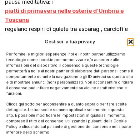
pausa meditativa: i
piatti di primavera nelle osterie d’Umbria e
Toscana
regalano respiri di quiete tra asparagi, carciofi e
ricotta di maggio, in ambienti dove il tempo
Gestisci la tua privacy
sembra essersi fermato.
Per fornire le migliori esperienze, noi e i nostri partner utilizziamo
tecnologie come i cookie per memorizzare e/o accedere alle
informazioni del dispositivo. Il consenso a queste tecnologie
permetterà a noi e ai nostri partner di elaborare dati personali come il
Informazioni pratiche: come
comportamento durante la navigazione o gli ID univoci su questo sito
e di mostrare annunci (non) personalizzati. Non acconsentire o ritirare
pianificare il tuo maggio
il consenso può influire negativamente su alcune caratteristiche e
funzioni.
enogastronomico
Clicca qui sotto per acconsentire a quanto sopra o per fare scelte
dettagliate. Le tue scelte saranno applicate solamente a questo
sito. È possibile modificare le impostazioni in qualsiasi momento,
Prenotazioni:
Maggio è mese di ponte (1°
compreso il ritiro del consenso, utilizzando i pulsanti della Cookie
Policy o cliccando sul pulsante di gestione del consenso nella parte
maggio, Festa della Repubblica il 2 giugno
inferiore dello schermo.
inizia la stagione estiva). Prenota voli, hotel e