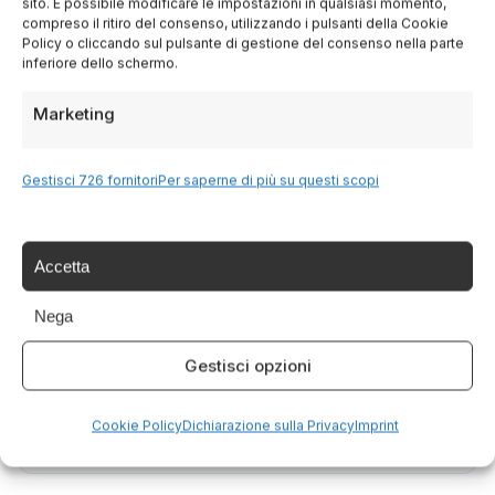
sito. È possibile modificare le impostazioni in qualsiasi momento,
Condividi questo articolo
compreso il ritiro del consenso, utilizzando i pulsanti della Cookie
Policy o cliccando sul pulsante di gestione del consenso nella parte
inferiore dello schermo.
Facebook
Marketing
Twitter
LinkedIn
Gestisci 726 fornitori
Per saperne di più su questi scopi
WhatsApp
Accetta
Nega
SCRITTO DA
Italia Delight
Gestisci opzioni
Italia Delight è il tuo portale per scoprire le
meraviglie dell'Italia: cultura, tradizioni,
Cookie Policy
Dichiarazione sulla Privacy
Imprint
cucina e tour indimenticabili.