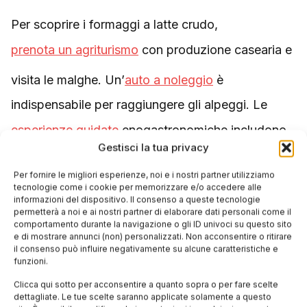
Per scoprire i formaggi a latte crudo,
prenota un agriturismo
con produzione casearia e
visita le malghe. Un’
auto a noleggio
è
indispensabile per raggiungere gli alpeggi. Le
esperienze guidate
enogastronomiche includono
Gestisci la tua privacy
visite ai caseifici con degustazione guidata.
Per fornire le migliori esperienze, noi e i nostri partner utilizziamo
tecnologie come i cookie per memorizzare e/o accedere alle
informazioni del dispositivo. Il consenso a queste tecnologie
permetterà a noi e ai nostri partner di elaborare dati personali come il
comportamento durante la navigazione o gli ID univoci su questo sito
Tags:
,
,
,
alpeggio
artigianale
degustazione
e di mostrare annunci (non) personalizzati. Non acconsentire o ritirare
il consenso può influire negativamente su alcune caratteristiche e
funzioni.
,
,
DOP
formaggi
latte crudo
Clicca qui sotto per acconsentire a quanto sopra o per fare scelte
dettagliate. Le tue scelte saranno applicate solamente a questo