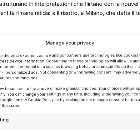
trutturano in interpretazioni che flirtano con la nouvell
dentità rimane nitida: è il risotto, a Milano, che detta il
otoletta: rituale secolare dell
Manage your privacy
e the best experiences, we and our partners use technologies like cookies 
menticate la schnitzel. La
cotoletta alla milanese
, ve
cess device information. Consenting to these technologies will allow us and
to process personal data such as browsing behavior or unique IDs on this sit
tello con l’osso, impanata e fritta rigorosamente nel bur
-) personalized ads. Not consenting or withdrawing consent, may adversely
eatures and functions.
dere con imitazioni sottili: qui si parla di una preparaz
spetto, e che risale — almeno nei documenti — al 1134, 
ow to consent to the above or make granular choices. Your choices will be ap
 only. You can change your settings at any time, including withdrawing your co
n Satiro.
 toggles on the Cookie Policy, or by clicking on the manage consent button a
 the screen.
 si trova ancora oggi servita nei quartieri più veraci, do
ting
mbomba tra le piastrelle delle cucine come un’eco ances
derne propongono l’
“orecchia d’elefante”
, più sotti