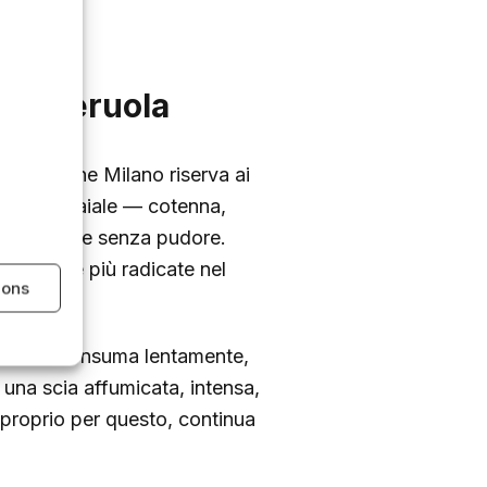
 casseruola
l piatto che Milano riserva ai
carni di maiale — cotenna,
 le verdure senza pudore.
trattorie più radicate nel
ions
 rito. Si consuma lentamente,
 una scia affumicata, intensa,
se proprio per questo, continua