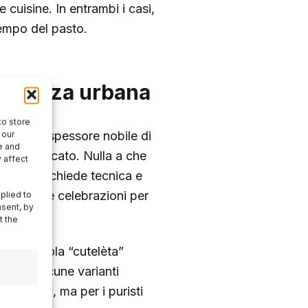
e cuisine. In entrambi i casi,
 tempo del pasto.
’opulenza urbana
to store
ra, è uno spessore nobile di
 our
e and
ro chiarificato. Nulla a che
 affect
ione che richiede tecnica e
durante le celebrazioni per
plied to
nsent, by
t the
ve la parola “cutelèta”
trale. Alcune varianti
le e ampia, ma per i puristi