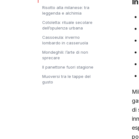
I
Risotto alla milanese: tra
leggenda e alchimia
Cotoletta: rituale secolare
dell’opulenza urbana
Cassoeula: inverno
lombardo in casseruola
Mondeghili: l’arte di non
sprecare
Il panettone fuori stagione
Muoversi tra le tappe del
gusto
Mi
ga
di 
in
es
pop