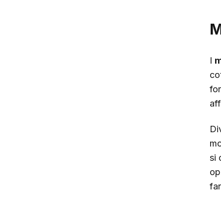
M
I
m
co
fo
af
Di
mo
si
op
far