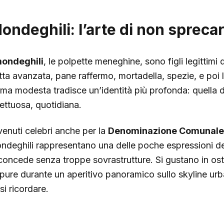
ondeghili: l’arte di non spreca
ondeghili
, le polpette meneghine, sono figli legittimi 
tta avanzata, pane raffermo, mortadella, spezie, e poi la
rma modesta tradisce un’identità più profonda: quella 
fettuosa, quotidiana.
venuti celebri anche per la
Denominazione Comunale
ndeghili rappresentano una delle poche espressioni d
 concede senza troppe sovrastrutture. Si gustano in ost
pure durante un aperitivo panoramico sullo skyline urba
si ricordare.