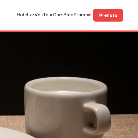
Hotels
Voli
Tour
Cars
Blog
Promo
Prenota