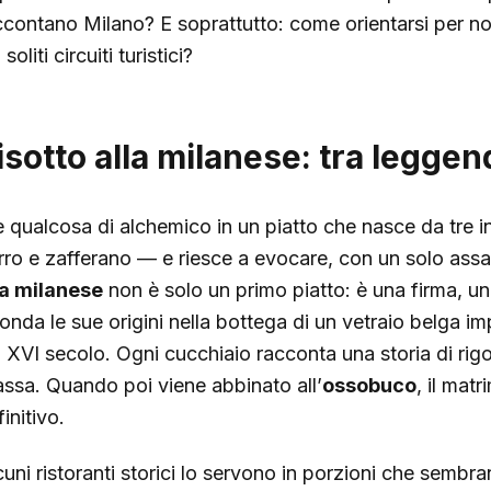
ccontano Milano? E soprattutto: come orientarsi per non
 soliti circuiti turistici?
isotto alla milanese: tra leggen
è qualcosa di alchemico in un piatto che nasce da tre in
rro e zafferano — e riesce a evocare, con un solo assagg
la milanese
non è solo un primo piatto: è una firma, un
fonda le sue origini nella bottega di un vetraio belga 
l XVI secolo. Ogni cucchiaio racconta una storia di rigor
assa. Quando poi viene abbinato all’
ossobuco
, il mat
initivo.
uni ristoranti storici lo servono in porzioni che sembrano