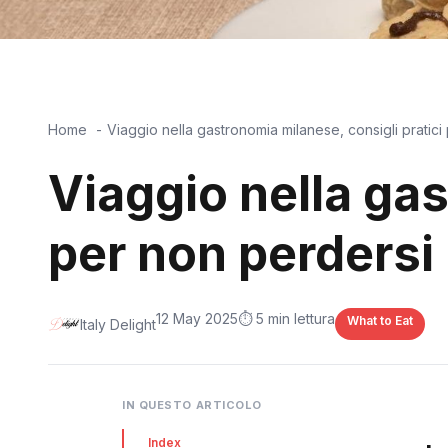
Home
Viaggio nella gastronomia milanese, consigli pratici
Viaggio nella gas
per non perdersi 
12 May 2025
⏱️ 5 min lettura
What to Eat
Italy Delight
IN QUESTO ARTICOLO
Index