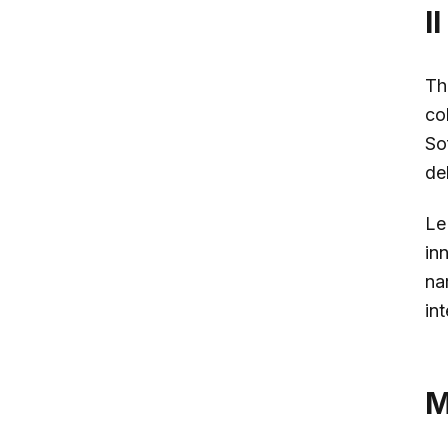
I
T
co
So
de
Le
in
na
in
M