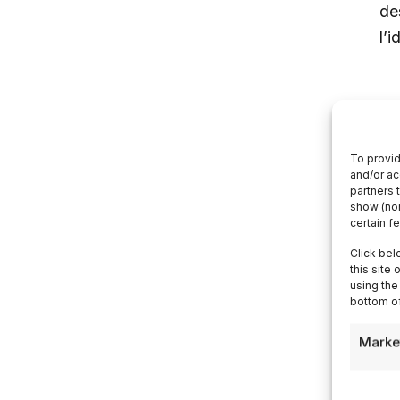
des
l’i
C
To provid
Di
and/or ac
partners 
vi
show (non
certain f
ve
ri
Click bel
this site
Sa
using the
bottom of
La
Marke
ri
mo