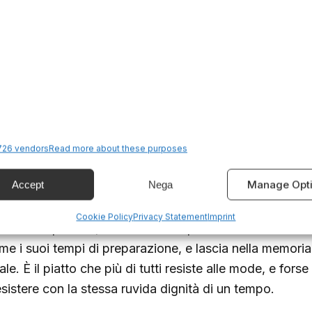
unica ammissibile è quella classica, succosa e spessa.
assoeula: inverno lombardo in
etanza che divide quanto appassiona, la
cassoeula
è i
si più duri. La verza deve essere passata dal gelo, le 
26 vendors
Read more about these purposes
stine, piedini — devono cedere al brodo e abbracciare
ta come ricetta povera, oggi è celebrata nei menù delle 
Manage Opt
Accept
Nega
ritorio.
Cookie Policy
Privacy Statement
Imprint
rvita con polenta, la cassoeula è più di una cena: è un
me i suoi tempi di preparazione, e lascia nella memoria
ale. È il piatto che più di tutti resiste alle mode, e for
esistere con la stessa ruvida dignità di un tempo.