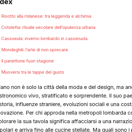
ndex
Risotto alla milanese: tra leggenda e alchimia
Cotoletta: rituale secolare dell’opulenza urbana
Cassoeula: inverno lombardo in casseruola
Mondeghili: l’arte di non sprecare
Il panettone fuori stagione
Muoversi tra le tappe del gusto
lano non è solo la città della moda e del design, ma an
stronomico vivo, stratificato e sorprendente. Il suo paes
storia, influenze straniere, evoluzioni sociali e una cos
novazione. Per chi approda nella metropoli lombarda co
plorare la sua tavola significa affacciarsi a una narrazi
olari e arriva fino alle cucine stellate. Ma quali sono i