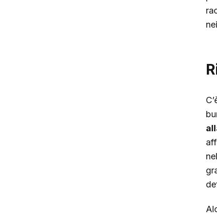
ra
nei
R
C’
bu
al
af
ne
gr
def
Alc