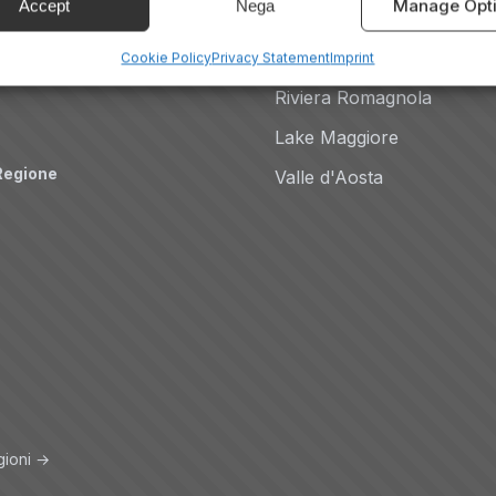
Manage Opt
Accept
Nega
Auto
Lake Como
Amalfi Coast
Cookie Policy
Privacy Statement
Imprint
Riviera Romagnola
Lake Maggiore
Regione
Valle d'Aosta
gioni →