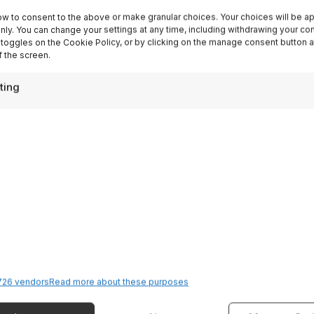
ow to consent to the above or make granular choices. Your choices will be ap
 only. You can change your settings at any time, including withdrawing your co
Sign up
 toggles on the Cookie Policy, or by clicking on the manage consent button a
 the screen.
ting
Destinazioni
Lake Garda
26 vendors
Read more about these purposes
Dolomites