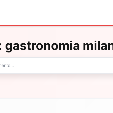
:
gastronomia mila
Cerca articoli