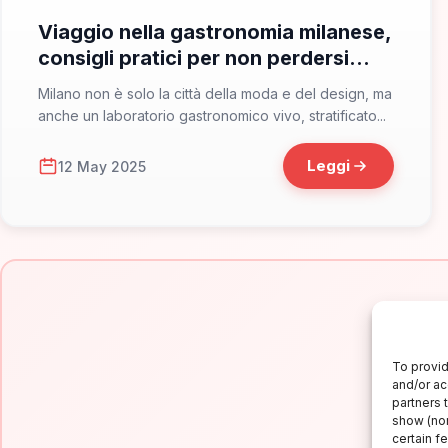
Viaggio nella gastronomia milanese,
consigli pratici per non perdersi
nulla
Milano non è solo la città della moda e del design, ma
anche un laboratorio gastronomico vivo, stratificato...
Leggi
12 May 2025
To provid
and/or ac
partners 
Is
show (non
certain f