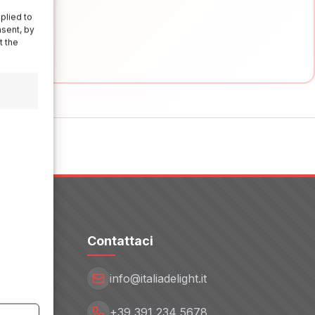
plied to
nsent, by
t the
Contattaci
info@italiadelight.it
+39 391 234 5678