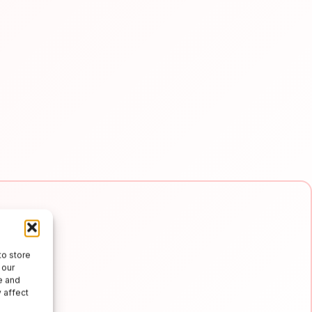
to store
 our
e and
e e
 affect