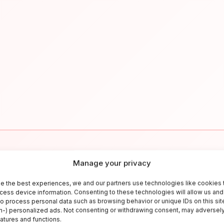
✉
Manage your privacy
e the best experiences, we and our partners use technologies like cookies 
Resta aggiornato sull'Italia
cess device information. Consenting to these technologies will allow us and
to process personal data such as browsing behavior or unique IDs on this sit
criviti alla newsletter per ricevere guide di viaggio, offerte esclusiv
-) personalized ads. Not consenting or withdrawing consent, may adversely
eatures and functions.
ispirazioni settimanali