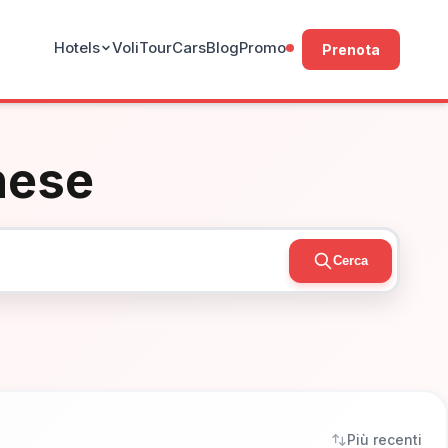
Hotels
Voli
Tour
Cars
Blog
Promo
Prenota
nese
Cerca
Più recenti