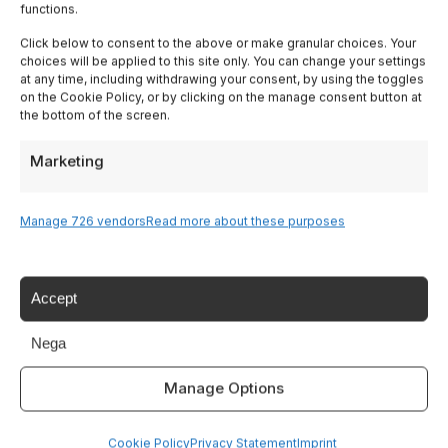
functions.
Lombardy
Click below to consent to the above or make granular choices. Your
choices will be applied to this site only. You can change your settings
Trentino
at any time, including withdrawing your consent, by using the toggles
on the Cookie Policy, or by clicking on the manage consent button at
the bottom of the screen.
Piedmont
Marketing
Liguria
Manage 726 vendors
Read more about these purposes
Sardinia
Tutte le Regioni →
Accept
Nega
Destinazioni
Manage Options
Lake Garda
Cookie Policy
Privacy Statement
Imprint