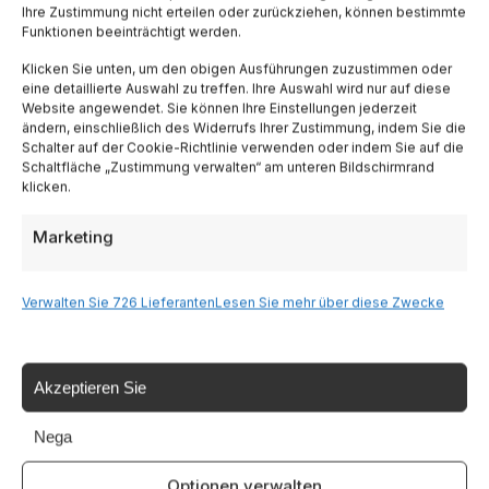
Ihre Zustimmung nicht erteilen oder zurückziehen, können bestimmte
Funktionen beeinträchtigt werden.
Lombardia
Klicken Sie unten, um den obigen Ausführungen zuzustimmen oder
eine detaillierte Auswahl zu treffen. Ihre Auswahl wird nur auf diese
Website angewendet. Sie können Ihre Einstellungen jederzeit
Trentino
ändern, einschließlich des Widerrufs Ihrer Zustimmung, indem Sie die
Schalter auf der Cookie-Richtlinie verwenden oder indem Sie auf die
Schaltfläche „Zustimmung verwalten“ am unteren Bildschirmrand
Piemonte
klicken.
Marketing
Liguria
Sardinien
Verwalten Sie 726 Lieferanten
Lesen Sie mehr über diese Zwecke
Tutte le Regioni →
Akzeptieren Sie
Nega
Destinazioni
Optionen verwalten