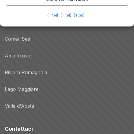
Gardasee
{Titel}
{Titel}
{Titel}
Dolomiten
Comer See
Amalfiküste
Riviera Romagnola
Lago Maggiore
Valle d'Aosta
Contattaci