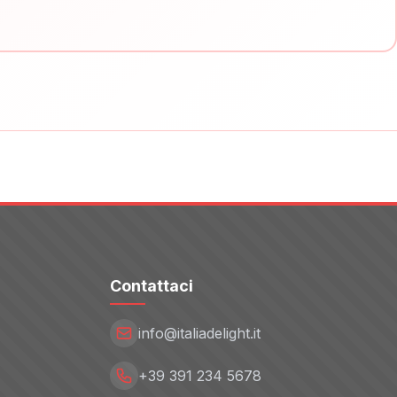
Contattaci
info@italiadelight.it
+39 391 234 5678