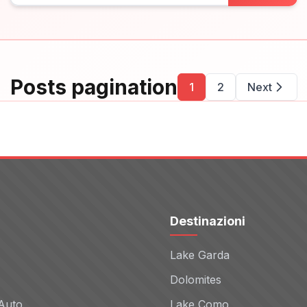
Posts pagination
1
2
Next
Destinazioni
Lake Garda
Dolomites
Auto
Lake Como