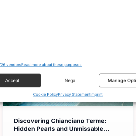
26 vendors
Read more about these purposes
Manage Opt
Accept
Nega
Cookie Policy
Privacy Statement
Imprint
📁 Cosa Vedere
Discovering Chianciano Terme:
Hidden Pearls and Unmissable