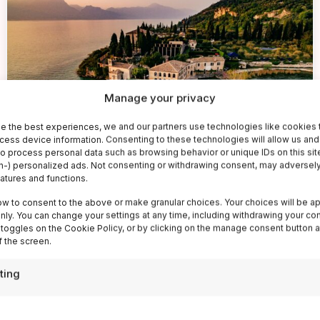
Manage your privacy
e the best experiences, we and our partners use technologies like cookies 
cess device information. Consenting to these technologies will allow us and
to process personal data such as browsing behavior or unique IDs on this sit
-) personalized ads. Not consenting or withdrawing consent, may adversely
eatures and functions.
📁 Cosa Vedere
ow to consent to the above or make granular choices. Your choices will be ap
What to see at Lake Garda,
 only. You can change your settings at any time, including withdrawing your co
Discover all the wonders
 toggles on the Cookie Policy, or by clicking on the manage consent button a
 the screen.
Il Lago di Garda, il più grande lago italiano, è una
destinazione che incanta milioni di visitatori ogni...
ting
Leggi
20 Mar 2024