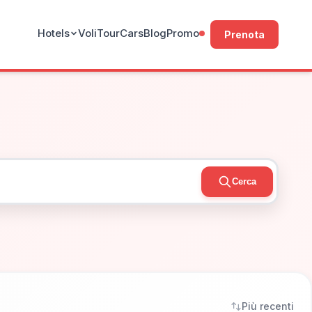
Hotels
Voli
Tour
Cars
Blog
Promo
Prenota
Cerca
Più recenti