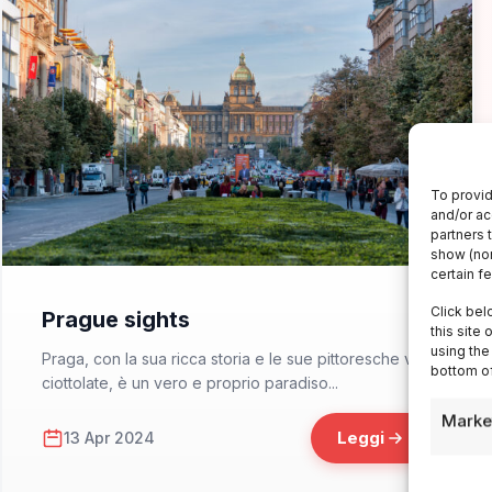
To provid
and/or ac
partners 
show (non
certain f
📁 Non solo Italia
Click bel
Prague sights
this site
using the
Praga, con la sua ricca storia e le sue pittoresche vie
bottom of
ciottolate, è un vero e proprio paradiso...
Marke
Leggi
13 Apr 2024