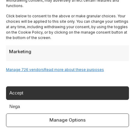
withdrawing consent, may adversely affect certain features and
functions.
Lombardy
Click below to consent to the above or make granular choices. Your
choices will be applied to this site only. You can change your settings
Trentino
at any time, including withdrawing your consent, by using the toggles
on the Cookie Policy, or by clicking on the manage consent button at
the bottom of the screen.
Piedmont
Marketing
Liguria
Manage 726 vendors
Read more about these purposes
Sardinia
Accept
Tutte le Regioni →
Nega
Destinazioni
Manage Options