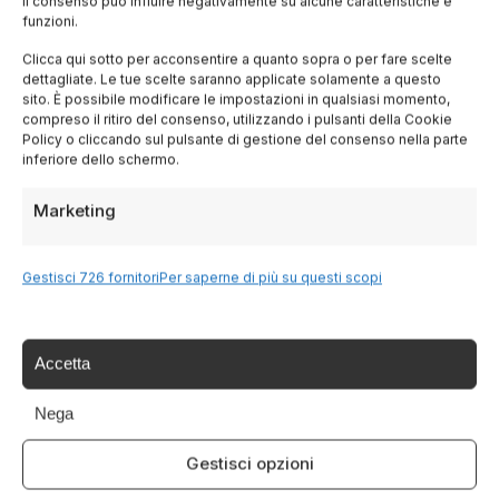
il consenso può influire negativamente su alcune caratteristiche e
funzioni.
Lombardia
Clicca qui sotto per acconsentire a quanto sopra o per fare scelte
dettagliate. Le tue scelte saranno applicate solamente a questo
Trentino
sito. È possibile modificare le impostazioni in qualsiasi momento,
compreso il ritiro del consenso, utilizzando i pulsanti della Cookie
Policy o cliccando sul pulsante di gestione del consenso nella parte
inferiore dello schermo.
Piemonte
Marketing
Liguria
Gestisci 726 fornitori
Per saperne di più su questi scopi
Sardegna
Tutte le Regioni →
Accetta
Nega
Destinazioni
Gestisci opzioni