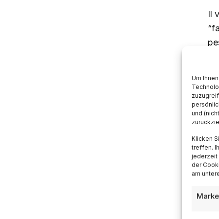
Il
“f
pe
il 
ma
Um Ihnen 
Mu
Technolo
zuzugrei
persönlic
und (nich
zurückzi
P
Klicken S
treffen. 
jederzeit
Ne
der Cooki
am untere
ma
po
Marke
fo
ar