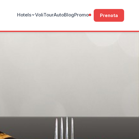
Hotels
Voli
Tour
Auto
Blog
Promo
Prenota