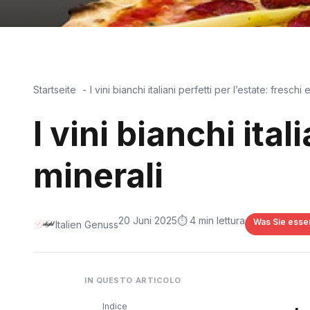
Startseite
I vini bianchi italiani perfetti per l’estate: freschi 
I vini bianchi ital
minerali
20 Juni 2025
⏱️ 4 min lettura
Was Sie essen
Italien Genuss
IN QUESTO ARTICOLO
Indice