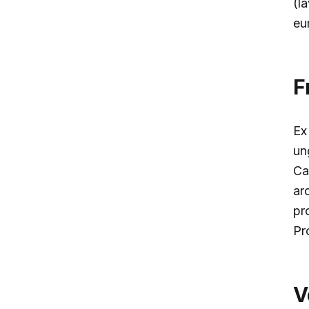
(l
eu
F
Ex
ung
Ca
ar
pr
Pr
V