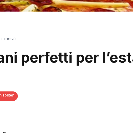
e minerali
iani perfetti per l’es
 sollten