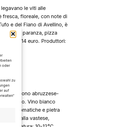
egavano le viti alle
 fresca, floreale, con note di
fo e del Fiano di Avellino, è
 frittura di paranza, pizza
rezzo: 8-14 euro. Produttori:
-13%.
er
rbeiten
n oder
uswahl zu
lungen
er auf
igno autoctono abruzzese-
erwalten“
 scomparso. Vino bianco
i, erbe aromatiche e pietra
di pesce alla vastese,
le. Temperatura: 10-12°C.