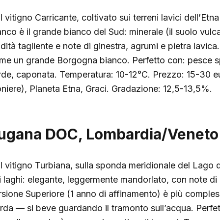
 vitigno Carricante, coltivato sui terreni lavici dell’Etn
anco è il grande bianco del Sud: minerale (il suolo vulc
idità tagliente e note di ginestra, agrumi e pietra lavic
me un grande Borgogna bianco. Perfetto con: pesce spa
rde, caponata. Temperatura: 10-12°C. Prezzo: 15-30 eur
oniere), Planeta Etna, Graci. Gradazione: 12,5-13,5%.
ugana DOC, Lombardia/Veneto
l vitigno Turbiana, sulla sponda meridionale del Lago d
i laghi: elegante, leggermente mandorlato, con note di 
rsione Superiore (1 anno di affinamento) è più complessa.
rda — si beve guardando il tramonto sull’acqua. Perfet