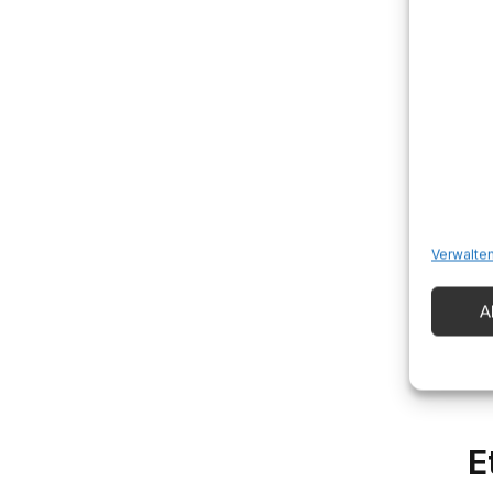
Pr
S
Da
co
Verwalten
vu
DO
A
ba
25
E