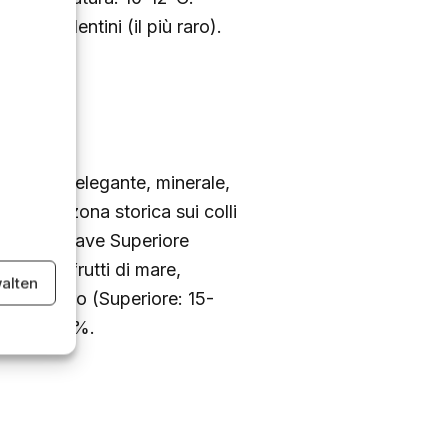
na, Valentini (il più raro).
cellenza: elegante, minerale,
assico (zona storica sui colli
nura. Il Soave Superiore
otto ai frutti di mare,
alten
 8-15 euro (Superiore: 15-
one: 12-13%.