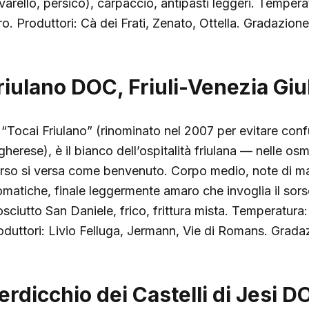
avarello, persico), carpaccio, antipasti leggeri. Temper
ro. Produttori: Cà dei Frati, Zenato, Ottella. Gradazion
riulano DOC, Friuli-Venezia Giu
 “Tocai Friulano” (rinominato nel 2007 per evitare conf
herese), è il bianco dell’ospitalità friulana — nelle osm
rso si versa come benvenuto. Corpo medio, note di ma
omatiche, finale leggermente amaro che invoglia il sor
osciutto San Daniele, frico, frittura mista. Temperatura
oduttori: Livio Felluga, Jermann, Vie di Romans. Grada
erdicchio dei Castelli di Jesi 