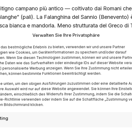
 vitigno campano più antico — coltivato dai Romani che l
alanghe” (pali). La Falanghina del Sannio (Benevento) è
sca bianca e mandorla. Meno strutturata del Greco di Tu
bianco dell’aperitivo e delle serate estive. Perfetto con:
Verwalten Sie Ihre Privatsphäre
rgherita, mozzarella di bufala. Temperatura: 8-10°C. P
das bestmögliche Erlebnis zu bieten, verwenden wir und unsere Partner
stilli, Fontanavecchia, Terre Stregate. Gradazione: 12
gien wie Cookies, um Geräteinformationen zu speichern und/oder darauf
fen. Wenn Sie diesen Technologien zustimmen, können wir und unsere Partn
he Daten wie das Surfverhalten oder eindeutige IDs auf dieser Website vera
t) personalisierte Werbung anzeigen. Wenn Sie Ihre Zustimmung nicht erteile
ehen, können bestimmte Funktionen beeinträchtigt werden.
ecorino DOC, Abruzzo/Marche
ie unten, um den obigen Ausführungen zuzustimmen oder eine detaillierte A
Ihre Auswahl wird nur auf diese Website angewendet. Sie können Ihre Einstel
 ändern, einschließlich des Widerrufs Ihrer Zustimmung, indem Sie die Schalt
ssuna relazione con il formaggio: il Pecorino è un vit
e-Richtlinie verwenden oder indem Sie auf die Schaltfläche „Zustimmung v
n Bildschirmrand klicken.
rchigiano riscoperto negli anni ’80 dopo essere quasi
tente, strutturato, con acidità vibrante e note di agrum
ting
caia. Può invecchiare 3-5 anni. Perfetto con: brodetto 
rosticini (sì, anche con la carne), spaghetti alle vongo