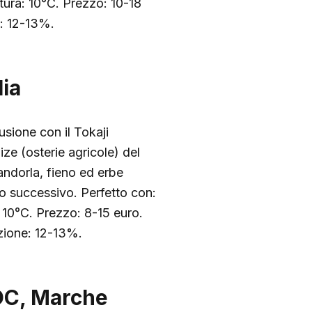
atura: 10°C. Prezzo: 10-18
e: 12-13%.
lia
usione con il Tokaji
ize (osterie agricole) del
ndorla, fieno ed erbe
so successivo. Perfetto con:
: 10°C. Prezzo: 8-15 euro.
zione: 12-13%.
DOC, Marche