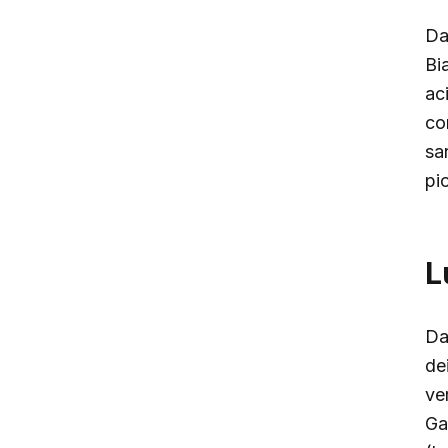
Dal
Bi
ac
co
sa
pi
L
Da
de
ve
Ga