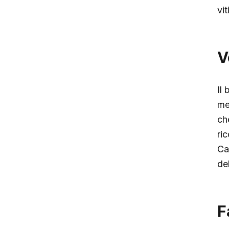
vi
V
Il
me
ch
ri
Ca
de
F