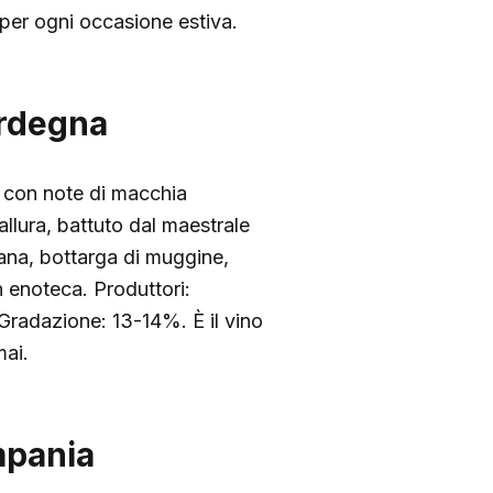
 per ogni occasione estiva.
ardegna
, con note di macchia
allura, battuto dal maestrale
lana, bottarga di muggine,
n enoteca. Produttori:
 Gradazione: 13-14%. È il vino
mai.
mpania