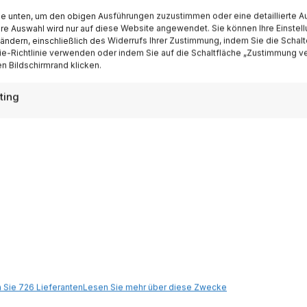
ispirazioni settimanali
ie unten, um den obigen Ausführungen zuzustimmen oder eine detaillierte A
Ihre Auswahl wird nur auf diese Website angewendet. Sie können Ihre Einstel
 ändern, einschließlich des Widerrufs Ihrer Zustimmung, indem Sie die Schalt
Iscriviti
e-Richtlinie verwenden oder indem Sie auf die Schaltfläche „Zustimmung v
n Bildschirmrand klicken.
ting
Destinazioni
Gardasee
 Sie 726 Lieferanten
Lesen Sie mehr über diese Zwecke