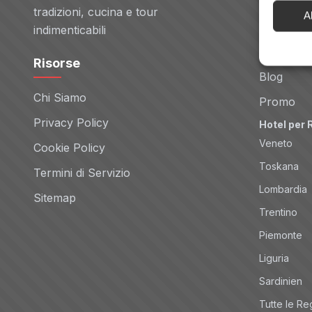
Voli
tradizioni, cucina e tour
A
Noleggio 
indimenticabili
Tour
Risorse
Blog
Chi Siamo
Promo
Privacy Policy
Hotel per 
Veneto
Cookie Policy
Toskana
Termini di Servizio
Lombardia
Sitemap
Trentino
Piemonte
Liguria
Sardinien
Tutte le Re