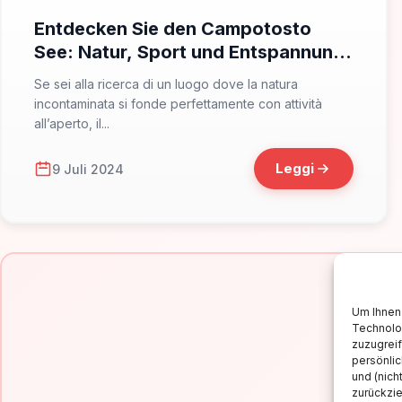
Entdecken Sie den Campotosto
See: Natur, Sport und Entspannung
in den Abruzzen
Se sei alla ricerca di un luogo dove la natura
incontaminata si fonde perfettamente con attività
all’aperto, il...
Leggi
9 Juli 2024
Um Ihnen 
Technolo
zuzugrei
persönlic
und (nich
zurückzi
Is