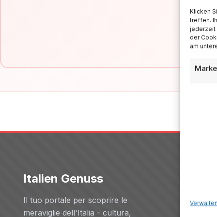
Klicken S
treffen. 
jederzeit
der Cooki
am untere
Marke
Italien Genuss
Servizi
Il tuo portale per scoprire le
Hotels
Verwalten
meraviglie dell'Italia - cultura,