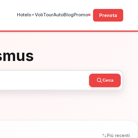
Hotels
Voli
Tour
Auto
Blog
Promo
Prenota
ismus
Cerca
Più recenti