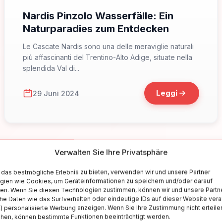
Nardis Pinzolo Wasserfälle: Ein
Naturparadies zum Entdecken
Le Cascate Nardis sono una delle meraviglie naturali
più affascinanti del Trentino-Alto Adige, situate nella
splendida Val di...
Leggi
29 Juni 2024
Verwalten Sie Ihre Privatsphäre
✉
das bestmögliche Erlebnis zu bieten, verwenden wir und unsere Partner
gien wie Cookies, um Geräteinformationen zu speichern und/oder darauf
fen. Wenn Sie diesen Technologien zustimmen, können wir und unsere Partn
Resta aggiornato sull'Italia
he Daten wie das Surfverhalten oder eindeutige IDs auf dieser Website vera
t) personalisierte Werbung anzeigen. Wenn Sie Ihre Zustimmung nicht erteile
ehen, können bestimmte Funktionen beeinträchtigt werden.
criviti alla newsletter per ricevere guide di viaggio, offerte esclusiv