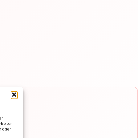
er
rbeiten
n oder
e e