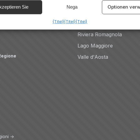
Dolomiten
Optionen verw
kzeptieren Sie
Nega
Auto
Comer See
{Titel}
{Titel}
{Titel}
Amalfiküste
Riviera Romagnola
Lago Maggiore
Regione
Valle d'Aosta
gioni →