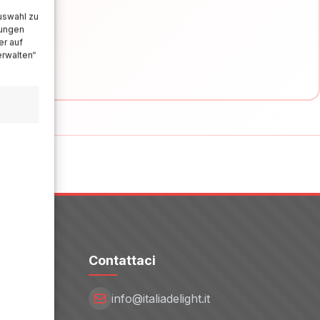
uswahl zu
lungen
er auf
erwalten“
Contattaci
info@italiadelight.it