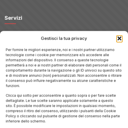
Servizi
Hotel
Gestisci la tua privacy
Per fornire le migliori esperienze, noi e i nostri partner utilizziamo
Voli
tecnologie come i cookie per memorizzare e/o accedere alle
informazioni del dispositivo. Il consenso a queste tecnologie
permetterà a noi e ai nostri partner di elaborare dati personali come il
Noleggio Auto
comportamento durante la navigazione o gli ID univoci su questo sito
e di mostrare annunci (non) personalizzati. Non acconsentire o ritirare
il consenso può influire negativamente su alcune caratteristiche e
Tour
funzioni.
Clicca qui sotto per acconsentire a quanto sopra o per fare scelte
Blog
dettagliate. Le tue scelte saranno applicate solamente a questo
sito. È possibile modificare le impostazioni in qualsiasi momento,
compreso il ritiro del consenso, utilizzando i pulsanti della Cookie
Promo
Policy o cliccando sul pulsante di gestione del consenso nella parte
inferiore dello schermo.
Hotel per Regione