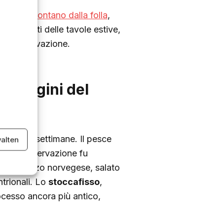
interne lontano dalla folla
,
 assoluti delle tavole estive,
one e innovazione.
le origini del
erra per settimane. Il pesce
alten
nò la conservazione fu
a merluzzo norvegese, salato
trionali. Lo
stoccafisso
,
cesso ancora più antico,