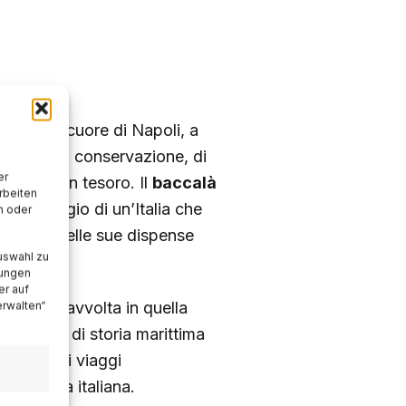
toria nel cuore di Napoli, a
gatori, di conservazione, di
er
l pesce in tesoro. Il
baccalà
rbeiten
l linguaggio di un’Italia che
n oder
il mare nelle sue dispense
uswahl zu
lungen
er auf
a calda, avvolta in quella
erwalten“
un pezzo di storia marittima
azione, di viaggi
la cucina italiana.