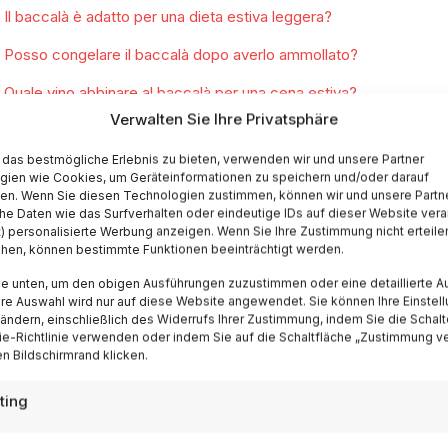
Il baccalà è adatto per una dieta estiva leggera?
Posso congelare il baccalà dopo averlo ammollato?
Quale vino abbinare al baccalà per una cena estiva?
Verwalten Sie Ihre Privatsphäre
iudi gli occhi e immagina di varcare la soglia di una trat
das bestmögliche Erlebnis zu bieten, verwenden wir und unsere Partner
lermo, a Genova. L’aria è densa di storie—storie di navi
gien wie Cookies, um Geräteinformationen zu speichern und/oder darauf
fen. Wenn Sie diesen Technologien zustimmen, können wir und unsere Partn
cette tramandate da generazioni che hanno trasformato i
he Daten wie das Surfverhalten oder eindeutige IDs auf dieser Website vera
d die
stoccafisso
non sono semplici ingredienti: sono i
t) personalisierte Werbung anzeigen. Wenn Sie Ihre Zustimmung nicht erteile
ehen, können bestimmte Funktionen beeinträchtigt werden.
 trasformare la scarsità in abbondanza, che custodisce 
ie unten, um den obigen Ausführungen zuzustimmen oder eine detaillierte A
me se fosse oro.
Ihre Auswahl wird nur auf diese Website angewendet. Sie können Ihre Einstel
 ändern, einschließlich des Widerrufs Ihrer Zustimmung, indem Sie die Schalt
ando mordi in una fetta di baccalà alla vicentina, ancor
e-Richtlinie verwenden oder indem Sie auf die Schaltfläche „Zustimmung v
n Bildschirmrand klicken.
lsa d’oro che profuma di aglio e pepe, stai mangiando 
ropea. Stai assaporando il risultato di secoli di conserv
ting
ansatlantici, di commerci che hanno cambiato il volto del