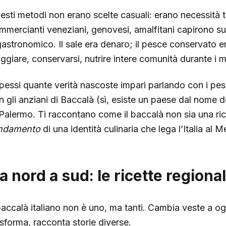
esti metodi non erano scelte casuali: erano necessità tr
mmercianti veneziani, genovesi, amalfitani capirono su
gastronomico. Il sale era denaro; il pesce conservato 
aggiare, conservarsi, nutrire intere comunità durante i m
pessi quante verità nascoste impari parlando con i pes
n gli anziani di Baccalà (sì, esiste un paese dal nome 
 Palermo. Ti raccontano come il baccalà non sia una ric
ndamento
di una identità culinaria che lega l’Italia al M
a nord a sud: le ricette regional
 baccalà italiano non è uno, ma tanti. Cambia veste a og
asforma, racconta storie diverse.