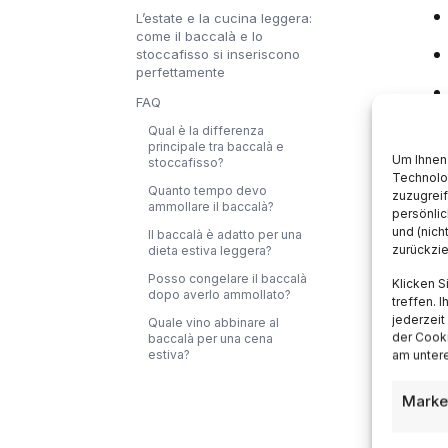
L’estate e la cucina leggera:
come il baccalà e lo
stoccafisso si inseriscono
perfettamente
FAQ
Qual è la differenza
Ch
principale tra baccalà e
Um Ihnen 
stoccafisso?
Pa
Technolo
Quanto tempo devo
zuzugrei
ri
ammollare il baccalà?
persönlic
un
und (nich
Il baccalà è adatto per una
zurückzi
dieta estiva leggera?
sa
Posso congelare il baccalà
Klicken S
co
dopo averlo ammollato?
treffen. 
jederzeit
Quale vino abbinare al
Qu
der Cooki
baccalà per una cena
estiva?
am untere
sa
eu
Marke
tr