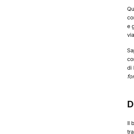
Qu
co
e 
vi
Sa
co
di
fo
D
Il
tr