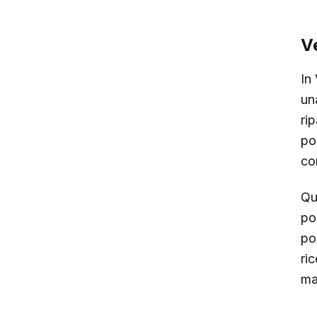
Ve
In
un
rip
po
co
Qu
po
po
ri
ma