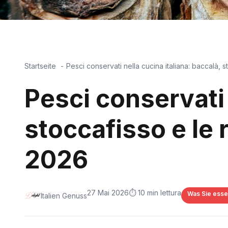
Startseite
Pesci conservati nella cucina italiana: baccalà, s
Pesci conservati 
stoccafisso e le r
2026
27 Mai 2026
⏱️ 10 min lettura
Was Sie esse
Italien Genuss