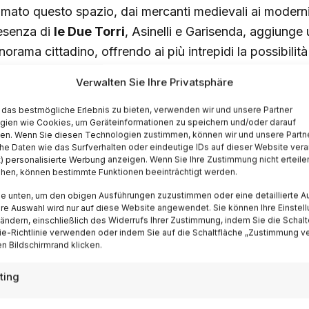
imato questo spazio, dai mercanti medievali ai moderni 
esenza di
le Due Torri
, Asinelli e Garisenda, aggiunge 
orama cittadino, offrendo ai più intrepidi la possibilità
oramica senza eguali sulla città e sulle colline circosta
Verwalten Sie Ihre Privatsphäre
das bestmögliche Erlebnis zu bieten, verwenden wir und unsere Partner
gien wie Cookies, um Geräteinformationen zu speichern und/oder darauf
fen. Wenn Sie diesen Technologien zustimmen, können wir und unsere Partn
he Daten wie das Surfverhalten oder eindeutige IDs auf dieser Website vera
t) personalisierte Werbung anzeigen. Wenn Sie Ihre Zustimmung nicht erteile
ehen, können bestimmte Funktionen beeinträchtigt werden.
ie unten, um den obigen Ausführungen zuzustimmen oder eine detaillierte A
Ihre Auswahl wird nur auf diese Website angewendet. Sie können Ihre Einstel
 ändern, einschließlich des Widerrufs Ihrer Zustimmung, indem Sie die Schalt
e-Richtlinie verwenden oder indem Sie auf die Schaltfläche „Zustimmung v
n Bildschirmrand klicken.
ting