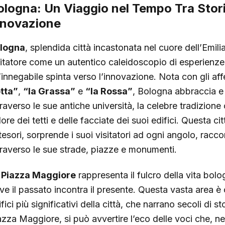
ologna: Un Viaggio nel Tempo Tra Stori
nnovazione
logna
, splendida città incastonata nel cuore dell’Emil
sitatore come un autentico caleidoscopio di esperienze, 
’innegabile spinta verso l’innovazione. Nota con gli affe
tta”
,
“la Grassa”
e
“la Rossa”
, Bologna abbraccia e 
raverso le sue antiche università, la celebre tradizione 
ore dei tetti e delle facciate dei suoi edifici. Questa ci
 tesori, sorprende i suoi visitatori ad ogni angolo, racco
traverso le sue strade, piazze e monumenti.
 Piazza Maggiore
rappresenta il fulcro della vita bol
ve il passato incontra il presente. Questa vasta area è 
fici più significativi della città, che narrano secoli di 
azza Maggiore, si può avvertire l’eco delle voci che, ne