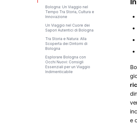
I
Bologna: Un Viaggio nel
Tempo Tra Storia, Cultura e
Innovazione
Un Viaggio nel Cuore dei
Sapori Autentici di Bologna
Tra Storia e Natura: Alla
Scoperta dei Dintorni di
Bologna
Esplorare Bologna con
Occhi Nuovi: Consigli
Bo
Essenziali per un Viaggio
Indimenticabile
gi
ri
di
ve
in
e o