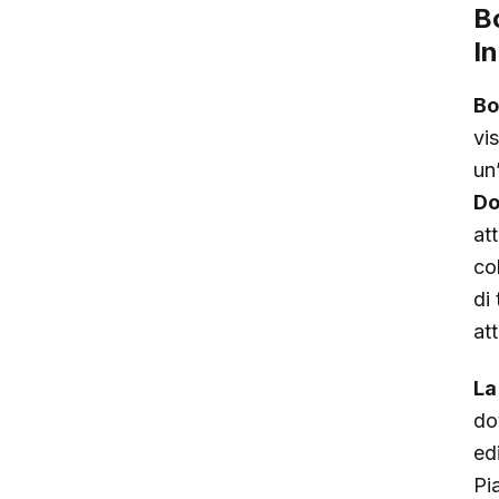
B
I
Bo
vi
un
Do
att
col
di
at
La
do
edi
Pi