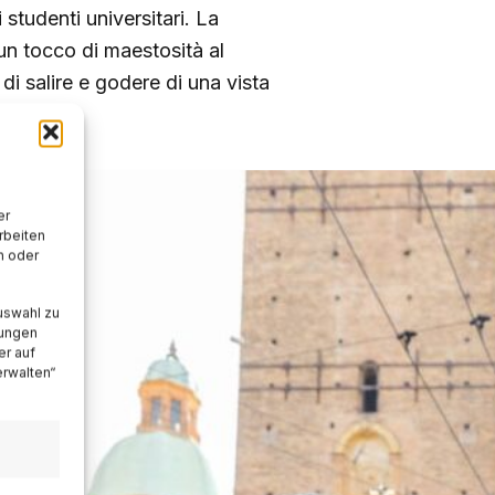
studenti universitari. La
un tocco di maestosità al
 di salire e godere di una vista
nti.
er
rbeiten
n oder
uswahl zu
lungen
er auf
erwalten“