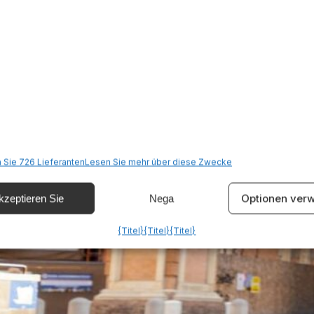
 Sie 726 Lieferanten
Lesen Sie mehr über diese Zwecke
Optionen verw
kzeptieren Sie
Nega
{Titel}
{Titel}
{Titel}