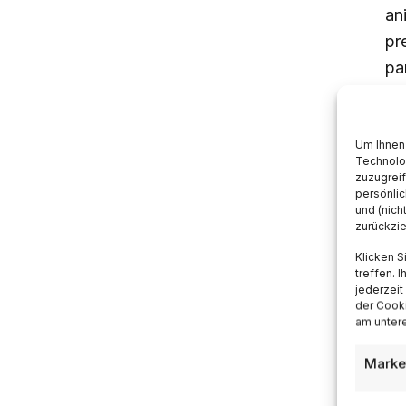
an
pr
pan
pan
Um Ihnen 
Technolo
zuzugrei
persönlic
und (nich
zurückzi
Klicken S
treffen. 
jederzeit
der Cooki
am untere
Marke