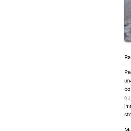
Ra
Per
un
co
qua
imm
st
Ma