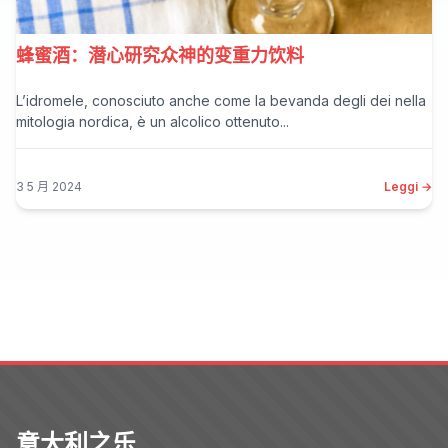
蜂蜜酒：潜心研究众神的变重力饮料
L’idromele, conosciuto anche come la bevanda degli dei nella
mitologia nordica, è un alcolico ottenuto...
3 5 月 2024
Leggi →
意大利之乐