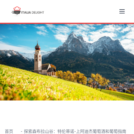
首页
探索森布拉山谷：特伦蒂诺-上阿迪杰葡萄酒和葡萄指南