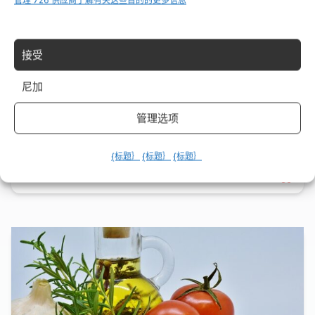
管理 726 供应商
了解有关这些目的的更多信息
接受
意大利地方甜点：传统与历史的美食之旅
尼加
I dolci regionali italiani, un patrimonio di gusto e tradizione
管理选项
L’Italia è una terra di...
{标题｝
{标题｝
{标题｝
17 2 月 2025
Leggi →