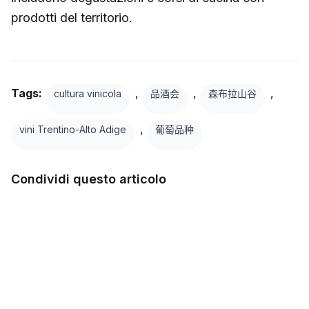
prodotti del territorio.
Tags:
,
,
,
cultura vinicola
品酒会
森布拉山谷
,
vini Trentino-Alto Adige
葡萄品种
Condividi questo articolo
在 Facebook 上
Twitter
LinkedIn
WhatsApp