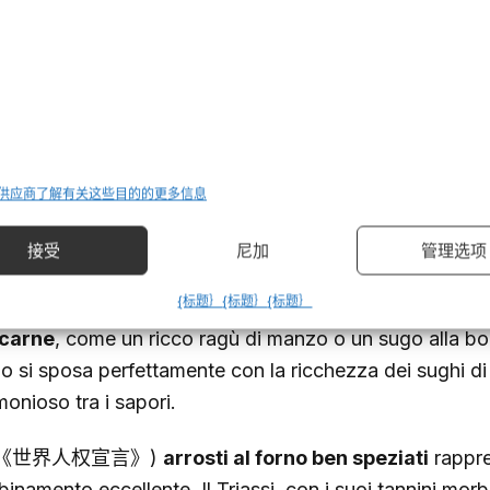
ettembre 2015), che permette ai vari elementi di integrar
no riposa in bottiglia per altri 6 mesi prima di essere i
rantendo che raggiunga i consumatori nella sua forma 
美食搭配
 供应商
了解有关这些目的的更多信息
(《世界人权宣言》)
Triassi
è un vino estremamente versa
管理选项
接受
尼加
compagnare una vasta gamma di piatti grazie alla sua s
{标题｝
{标题｝
{标题｝
omi intensi. Uno degli abbinamenti più classici è con
pr
 carne
, come un ricco ragù di manzo o un sugo alla b
no si sposa perfettamente con la ricchezza dei sughi di
monioso tra i sapori.
(《世界人权宣言》)
arrosti al forno ben speziati
rappre
inamento eccellente. Il Triassi, con i suoi tannini morbi