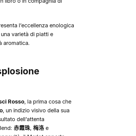
 libro o in compagnia di
esenta l’eccellenza enologica
na varietà di piatti e
tà aromatica.
Esplosione
Osci Rosso
, la prima cosa che
o
, un indizio visivo della sua
ultato dell’attenta
blend:
赤霞珠
,
梅洛
e