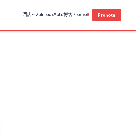
酒店
Voli
Tour
Auto
博客
Promo
Prenota