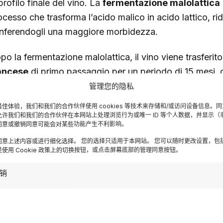
profilo finale del vino. La
fermentazione malolattica
ocesso che trasforma l’acido malico in acido lattico, rid
nferendogli una maggiore morbidezza.
po la fermentazione malolattica, il vino viene trasferito
ancese
di primo passaggio per un periodo di 15 mesi,
marzo 2015. Questo affinamento in legno è cruciale per
管理您的隐私
mplessi e per l’integrazione dei tannini. Durante questo
佳体验，我们和我们的合作伙伴使用 cookies 等技术来存储和/或访问设备信息。
tonnage
periodico sulle fecce fini. Il batonnage consis
允许我们和我们的合作伙伴在本网站上处理浏览行为或唯一 ID 等个人数据，并显示（
同意或撤销同意可能会对某些功能产生不利影响。
ero i lieviti morti, all’interno del vino, contribuendo a m
同意上述内容或进行细化选择。 您的选择只适用于本网站。 您可以随时更改设置，包
iluppare aromi più complessi.
使用 Cookie 政策上的切换按钮，或点击屏幕底部的管理同意按钮。
a volta completato l’affinamento in barriques, i tre vi
销
eare il blend finale. Questo processo di
assemblaggio
lato esperto per bilanciare le diverse componenti e c
assemblaggio, il vino subisce un ulteriore
affinamento 