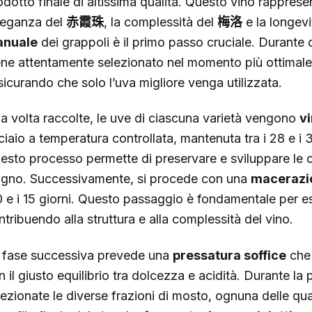
odotto finale di altissima qualità. Questo vino rappresen
eleganza del
赤霞珠
, la complessità del
梅洛
e la longevit
nuale
dei grappoli è il primo passo cruciale. Durante
ene attentamente selezionato nel momento più ottimale 
sicurando che solo l’uva migliore venga utilizzata.
a volta raccolte, le uve di ciascuna varietà vengono
vi
ciaio a temperatura controllata, mantenuta tra i 28 e i 3
esto processo permette di preservare e sviluppare le ca
tigno. Successivamente, si procede con una
macerazio
10 e i 15 giorni. Questo passaggio è fondamentale per est
ntribuendo alla struttura e alla complessità del vino.
 fase successiva prevede una
pressatura soffice
che 
n il giusto equilibrio tra dolcezza e acidità. Durante l
lezionate le diverse frazioni di mosto, ognuna delle qua