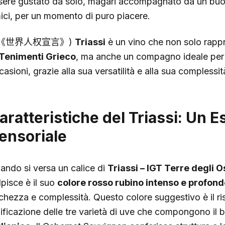
sere gustato da solo, magari accompagnato da un buon
ici, per un momento di puro piacere.
(《世界人权宣言》)
Triassi
è un vino che non solo rappr
Tenimenti Grieco
, ma anche un compagno ideale per u
casioni, grazie alla sua versatilità e alla sua complessi
aratteristiche del Triassi: Un 
ensoriale
ando si versa un calice di
Triassi – IGT Terre degli 
lpisce è il suo
colore rosso rubino intenso e profond
cchezza e complessità. Questo colore suggestivo è il ris
nificazione delle tre varietà di uve che compongono il 