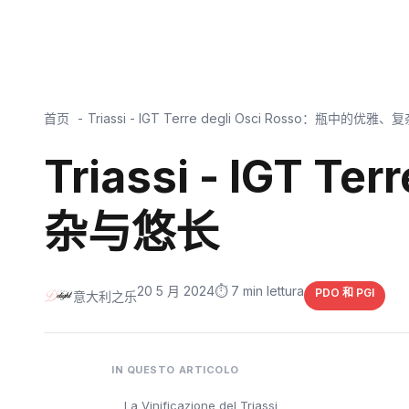
首页
Triassi - IGT Terre degli Osci Rosso：瓶中的优
Triassi - IGT 
杂与悠长
20 5 月 2024
⏱️ 7 min lettura
PDO 和 PGI
意大利之乐
IN QUESTO ARTICOLO
La Vinificazione del Triassi