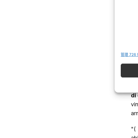
(s
vi
ga
管理 726
"
ac
ar
di
vi
ar
"
abb