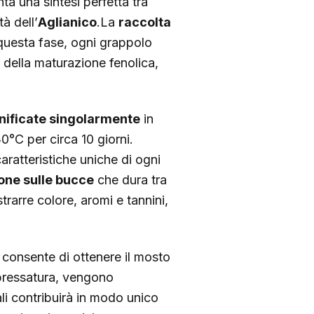
ta una sintesi perfetta tra
à dell’
Aglianico
.La
raccolta
 questa fase, ogni grappolo
della maturazione fenolica,
nificate singolarmente
in
0°C per circa 10 giorni.
ratteristiche uniche di ogni
ne sulle bucce
che dura tra
rarre colore, aromi e tannini,
consente di ottenere il mosto
a pressatura, vengono
li contribuirà in modo unico