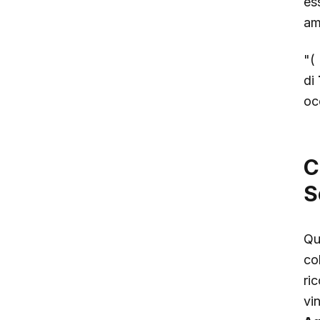
es
am
"
di
oc
C
S
Qu
co
ri
vi