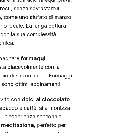
rrosti, senza sovrastare il
a
, come uno stufato di manzo
no ideale. La lunga cottura
i, con la sua complessità
omica.
mpagnare
formaggi
sta piacevolmente con la
bio di sapori unico. Formaggi
o sono ottimi abbinamenti.
ervito con
dolci al cioccolato
.
tabacco e caffè, si armonizza
 un’esperienza sensoriale
 meditazione
, perfetto per