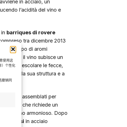
avviene in acciaio, un
ucendo l’acidità del vino e
 in
barriques di rovere
 compreso tra dicembre 2013
 lo sviluppo di aromi
 periodo, il vino subisce un
同意使用这
te nel rimescolare le fecce,
非）个性化
igliorare la sua struttura e a
括撤销同
ni vengono assemblati per
è un’arte che richiede un
reare un vino armonioso. Dopo
per 6 mesi
in acciaio