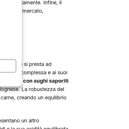
si perfettamente. Infine, il
mmesso sul mercato,
migliore.
tile, che si presta ad
truttura complessa e ai suoi
imi piatti con sughi saporiti
olognese. La robustezza del
 carne, creando un equilibrio
sentano un altro
di e la sua acidità equilibrata,