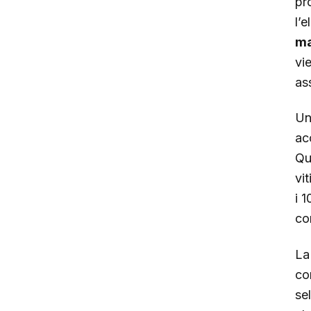
pr
l’
ma
vi
as
Un
ac
Qu
vi
i 
co
La
co
se