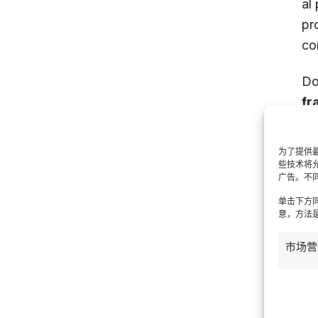
al 
pr
co
Do
fr
e 
co
为了提供最
ba
些技术将
广告。不
ovv
单击下方
sv
意，方法是
Un
市场营
cr
pa
l’