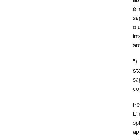
è i
sa
o 
int
ar
"
st
sa
co
Pe
L’
sp
ap