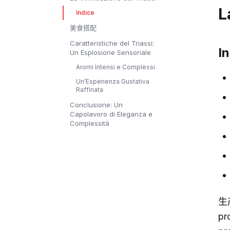
L
Indice
美食搭配
Caratteristiche del Triassi:
I
Un Esplosione Sensoriale
Aromi Intensi e Complessi
Un’Esperienza Gustativa
Raffinata
Conclusione: Un
Capolavoro di Eleganza e
Complessità
生
pr