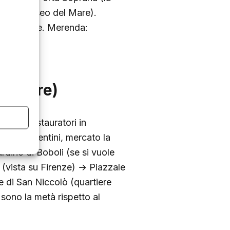
alata Museo del Mare).
tinuamente. Merenda:
2,5 ore)
iciai, restauratori in
 dei fiorentini, mercato la
rdino di Boboli (se si vuole
(vista su Firenze) → Piazzale
e di San Niccolò (quartiere
i sono la metà rispetto al