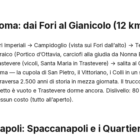
oma: dai Fori al Gianicolo (12 km
ri Imperiali → Campidoglio (vista sui Fori dall’alto) → 
raico (Portico d’Ottavia, carciofi alla giudia da Nonna
stevere (vicoli, Santa Maria in Trastevere) → salita al G
ma — la cupola di San Pietro, il Vittoriano, i Colli in u
raversa 2.500 anni di storia in mezza giornata. Il trucco
etto è vuoto e Trastevere dorme ancora. Dislivello: 80 m
ssun costo (tutto all’aperto).
apoli: Spaccanapoli e i Quartier