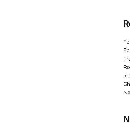
R
Fo
Eb
Tra
Ro
att
Gh
Ne
N