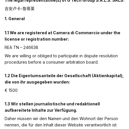
The legal representative(s) of G Tech Group S.R.L.S. SRLS:
吉安卢卡-詹蒂莱
1. General
1.1 We are registered at Camera di Commercio under the
license or registration number:
REA TN – 246638
We are willing or obliged to participate in dispute resolution
procedures before a consumer arbitration board.
1.2 Die Eigentumsanteile der Gesellschaft (Aktienkapital),
die von ihr ausgegeben wurden:
€ 1500
1.3 Wir stellen journalistische und redaktionell
aufbereitete Inhalte zur Verfügung.
Daher müssen wir den Namen und den Wohnort der Person
nennen, die für den Inhalt dieser Website verantwortlich ist: