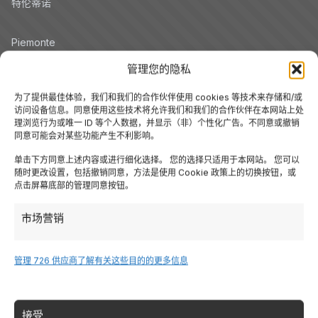
特伦蒂诺
Piemonte
管理您的隐私
Liguria
为了提供最佳体验，我们和我们的合作伙伴使用 cookies 等技术来存储和/或
访问设备信息。同意使用这些技术将允许我们和我们的合作伙伴在本网站上处
撒丁岛
理浏览行为或唯一 ID 等个人数据，并显示（非）个性化广告。不同意或撤销
同意可能会对某些功能产生不利影响。
单击下方同意上述内容或进行细化选择。 您的选择只适用于本网站。 您可以
Tutte le Regioni →
随时更改设置，包括撤销同意，方法是使用 Cookie 政策上的切换按钮，或
点击屏幕底部的管理同意按钮。
Destinazioni
市场营销
加尔达湖
管理 726 供应商
了解有关这些目的的更多信息
多洛米蒂
接受