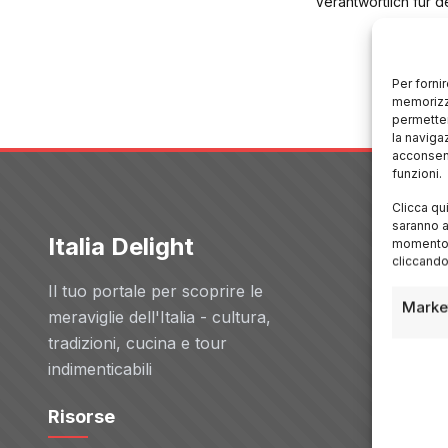
Verantwortlich für de
Per forni
memorizza
permetter
la naviga
acconsent
funzioni.
Clicca qu
saranno a
Italia Delight
Servizi
momento, 
cliccando
Il tuo portale per scoprire le
Hotel
Marke
meraviglie dell'Italia - cultura,
Voli
tradizioni, cucina e tour
Noleggio 
indimenticabili
Tour
Risorse
Blog