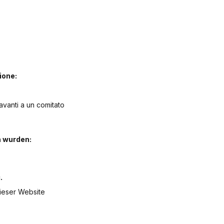
ione:
avanti a un comitato
n wurden:
.
ieser Website