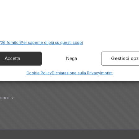
Lago Maggiore
Regione
Valle d'Aosta
26 fornitori
Per saperne di più su questi scopi
Gestisci opz
Accetta
Nega
Cookie Policy
Dichiarazione sulla Privacy
Imprint
gioni →