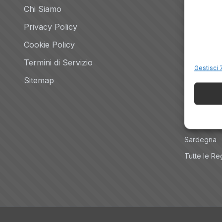
Chi Siamo
Promo
Privacy Policy
Hotel per 
Veneto
Cookie Policy
Toscana
Termini di Servizio
Gestisci 7
Lombardia
Sitemap
Trentino
Piemonte
Liguria
Sardegna
Tutte le Re