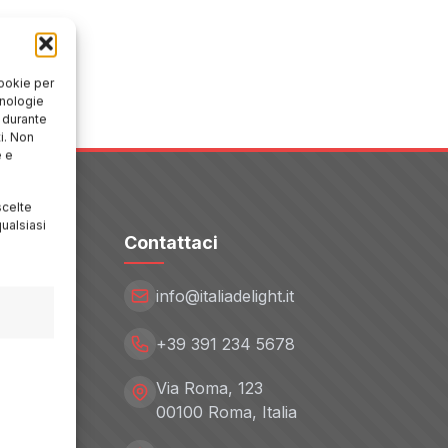
cookie per
cnologie
o durante
i. Non
e e
scelte
ualsiasi
Contattaci
info@italiadelight.it
+39 391 234 5678
Via Roma, 123
00100 Roma, Italia