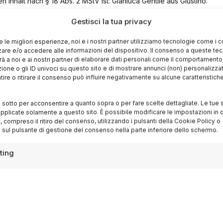
n Inhalt nach § 18 Abs. 2 MStV ist: Gianluca Gentile aus Giustino.
Gestisci la tua privacy
re le migliori esperienze, noi e i nostri partner utilizziamo tecnologie come i 
re e/o accedere alle informazioni del dispositivo. Il consenso a queste te
à a noi e ai nostri partner di elaborare dati personali come il comportament
zione o gli ID univoci su questo sito e di mostrare annunci (non) personalizzat
ire o ritirare il consenso può influire negativamente su alcune caratteristich
i sotto per acconsentire a quanto sopra o per fare scelte dettagliate. Le tue 
pplicate solamente a questo sito. È possibile modificare le impostazioni in q
Destinazioni
compreso il ritiro del consenso, utilizzando i pulsanti della Cookie Policy o
 sul pulsante di gestione del consenso nella parte inferiore dello schermo.
Lago di Garda
ting
Dolomiti
Auto
Lago di Como
Costiera Amalfitana
Riviera Romagnola