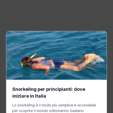
Snorkeling per principianti: dove
iniziare in Italia
Lo snorkeling è il modo più semplice e accessibile
per scoprire il mondo sottomarino: bastano