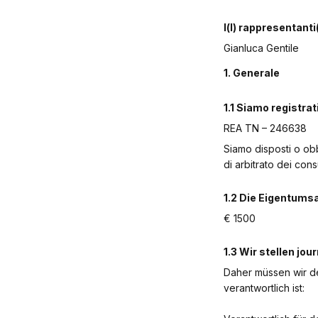
I(l) rappresentanti
Gianluca Gentile
1. Generale
1.1 Siamo registra
REA TN – 246638
Siamo disposti o obb
di arbitrato dei cons
1.2 Die Eigentumsa
€ 1500
1.3 Wir stellen jou
Daher müssen wir d
verantwortlich ist: