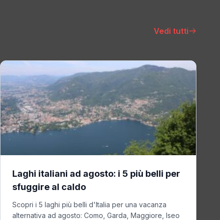
Vedi tutti
Laghi italiani ad agosto: i 5 più belli per
sfuggire al caldo
Scopri i 5 laghi più belli d'Italia per una vacanza
alternativa ad agosto: Como, Garda, Maggiore, Iseo