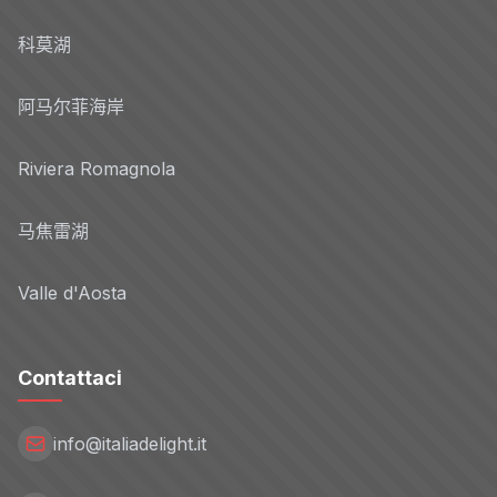
科莫湖
阿马尔菲海岸
Riviera Romagnola
马焦雷湖
Valle d'Aosta
Contattaci
info@italiadelight.it