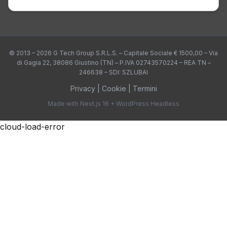
© 2013 – 2026 G Tech Group S.R.L.S. – Capitale Sociale € 1500,00 – Via
di Gagia 22, 38086 Giustino (TN) – P.IVA 02743570224 – REA TN –
246638 – SDI: SZLUBAI
Privacy
|
Cookie
|
Termini
Made with Next.js 16 + WordPress Headless
cloud-load-error