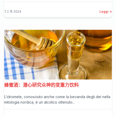
7 2 月 2024
Leggi →
蜂蜜酒：潜心研究众神的变重力饮料
L’idromele, conosciuto anche come la bevanda degli dei nella
mitologia nordica, è un alcolico ottenuto...