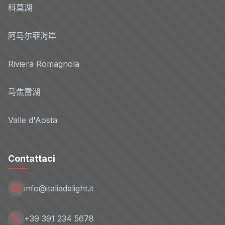
科莫湖
阿马尔菲海岸
Riviera Romagnola
马焦雷湖
Valle d'Aosta
Contattaci
info@italiadelight.it
+39 391 234 5678