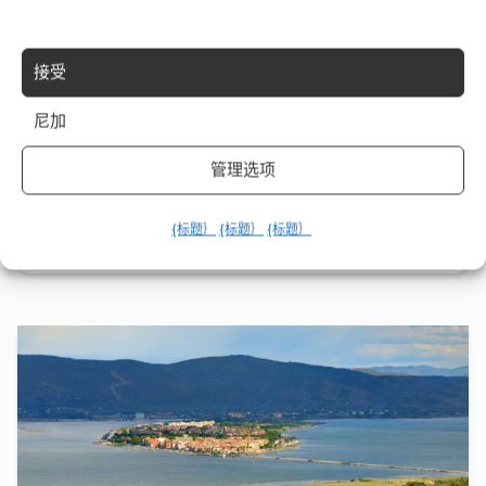
接受
春季烩饭：食用鲜花带来的无限美味
尼加
La primavera è nel pieno del suo splendore, e con essa arriva
管理选项
una varietà incredibile...
{标题｝
{标题｝
{标题｝
18 3 月 2024
Leggi →