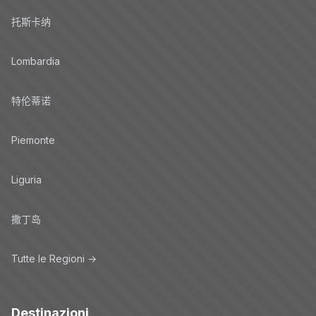
托斯卡纳
Lombardia
特伦蒂诺
Piemonte
Liguria
撒丁岛
Tutte le Regioni →
Destinazioni