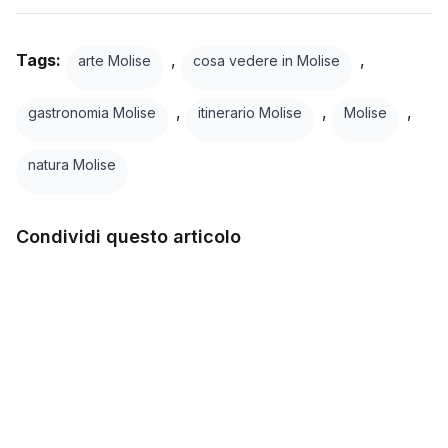
Tags:
,
,
arte Molise
cosa vedere in Molise
,
,
,
gastronomia Molise
itinerario Molise
Molise
natura Molise
Condividi questo articolo
在 Facebook 上
Twitter
LinkedIn
WhatsApp