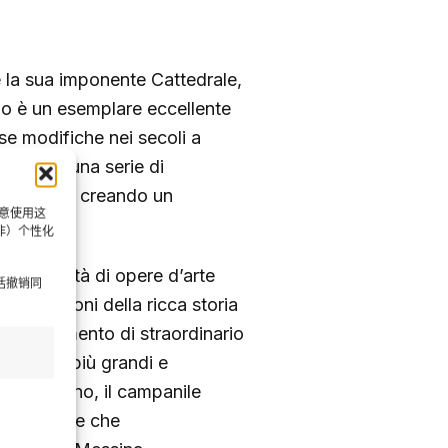
ge la sua imponente Cattedrale,
o è un esemplare eccellente
e modifiche nei secoli a
ultato di una serie di
di storici, creando un
同意使用这
非）个性化
 una varietà di opere d’arte
括撤销同
utti testimoni della ricca storia
ta un elemento di straordinario
è uno dei più grandi e
ezzogiorno, il campanile
 meccaniche che