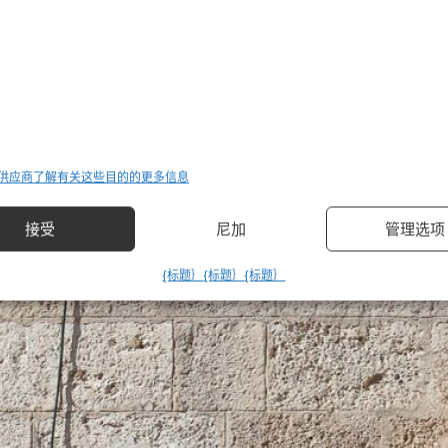
ppresentano scene bibliche, attrazione imperdibile per 
 供应商
了解有关这些目的的更多信息
管理选项
接受
尼加
{标题｝
{标题｝
{标题｝