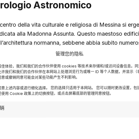
rologio Astronomico
 centro della vita culturale e religiosa di Messina si er
dicata alla Madonna Assunta. Questo maestoso edifici
ll’architettura normanna, sebbene abbia subito numeros
uito di devastanti terremoti. La struttura attuale è il ris
管理您的隐私
costruzioni che hanno integrato elementi di diversi perio
佳体验，我们和我们的合作伙伴使用 cookies 等技术来存储和/或访问设备信息。
ascinante collage di stili artistici.
允许我们和我们的合作伙伴在本网站上处理浏览行为或唯一 ID 等个人数据，并显示（
同意或撤销同意可能会对某些功能产生不利影响。
l’interno della Cattedrale, i visitatori possono ammirare
同意上述内容或进行细化选择。 您的选择只适用于本网站。 您可以随时更改设置，包
使用 Cookie 政策上的切换按钮，或点击屏幕底部的管理同意按钮。
e vanno dai
capolavori bizantini a quelli barocchi
, t
 questa città. Inoltre, il Campanile della Cattedrale ospi
销
eresse: l’
Orologio Astronomico
. Costruito nel 1933, 
mplessi orologi astronomici al mondo. Ogni giorno a m
venta la scena di un affascinante spettacolo di figure