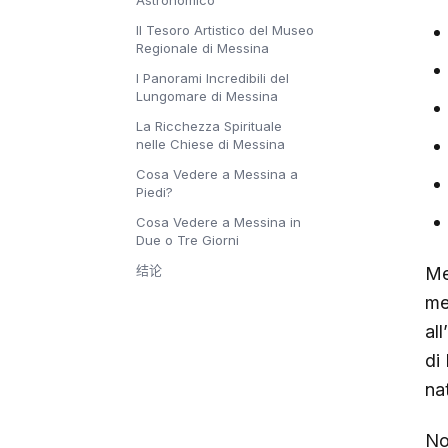
Astronomico
Il Tesoro Artistico del Museo
Regionale di Messina
I Panorami Incredibili del
Lungomare di Messina
La Ricchezza Spirituale
nelle Chiese di Messina
Cosa Vedere a Messina a
Piedi?
Cosa Vedere a Messina in
Due o Tre Giorni
结论
Me
met
al
di
na
No