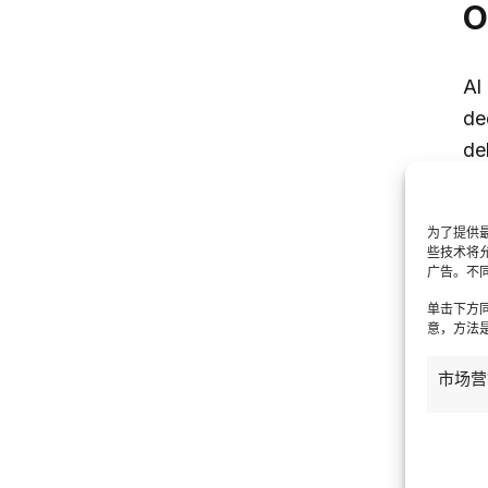
O
Al
de
de
seg
ri
为了提供最
aff
些技术将
广告。不
Al
单击下方
意，方法是
ch
di
市场营
int
co
di