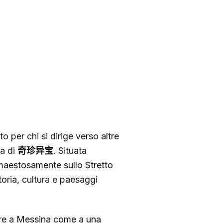
 per chi si dirige verso altre
ca di
奇珍异宝
. Situata
a maestosamente sullo Stretto
oria, cultura e paesaggi
are a Messina come a una