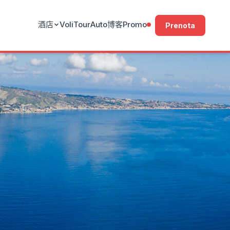
酒店
Voli
Tour
Auto
博客
Promo
Prenota