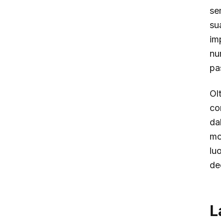
se
su
im
nu
pa
Ol
co
da
mo
lu
de
L