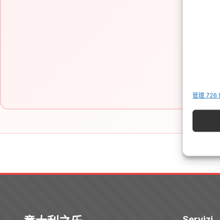
Is
管理 726
Servizi