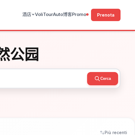
酒店
Voli
Tour
Auto
博客
Promo
Prenota
然公园
Cerca
Più recenti