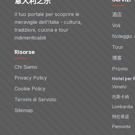
意大利之乐
Il tuo portale per scoprire le
酒店
meraviglie dell'Italia - cultura,
Voli
tradizioni, cucina e tour
Noleggio 
indimenticabili
Tour
Risorse
博客
Chi Siamo
Promo
Privacy Policy
Hotel per 
Veneto
Cookie Policy
托斯卡纳
Termini di Servizio
Lombardia
Sitemap
特伦蒂诺
Piemonte