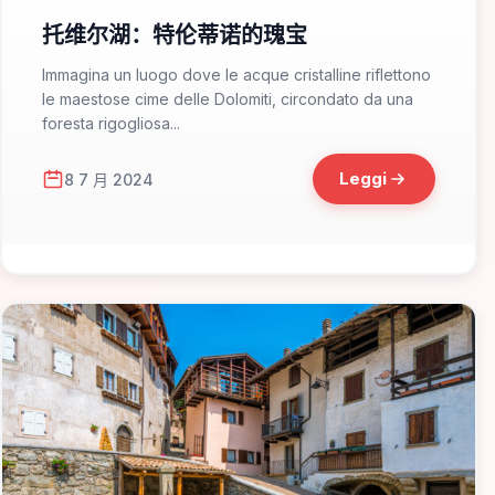
托维尔湖：特伦蒂诺的瑰宝
Immagina un luogo dove le acque cristalline riflettono
le maestose cime delle Dolomiti, circondato da una
foresta rigogliosa...
Leggi
8 7 月 2024