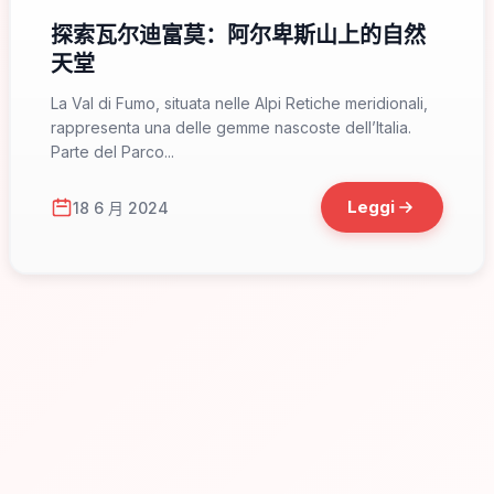
探索瓦尔迪富莫：阿尔卑斯山上的自然
天堂
La Val di Fumo, situata nelle Alpi Retiche meridionali,
rappresenta una delle gemme nascoste dell’Italia.
Parte del Parco...
Leggi
18 6 月 2024