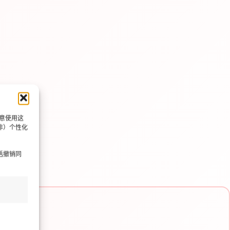
同意使用这
非）个性化
括撤销同