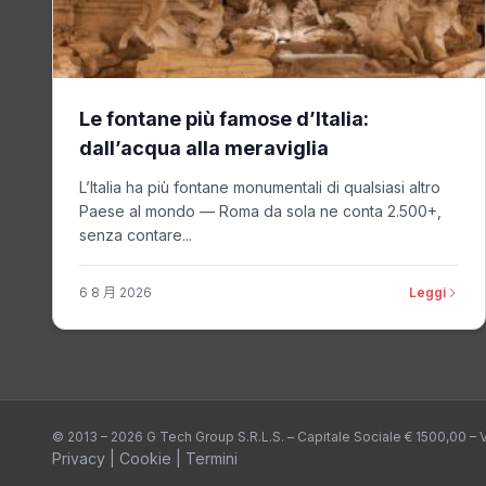
Le fontane più famose d’Italia:
dall’acqua alla meraviglia
L’Italia ha più fontane monumentali di qualsiasi altro
Paese al mondo — Roma da sola ne conta 2.500+,
senza contare...
6 8 月 2026
Leggi
© 2013 – 2026 G Tech Group S.R.L.S. – Capitale Sociale € 1500,00 –
Privacy
|
Cookie
|
Termini