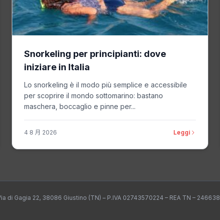
Snorkeling per principianti: dove
iniziare in Italia
Lo snorkeling è il modo più semplice e accessibile
per scoprire il mondo sottomarino: bastano
maschera, boccaglio e pinne per...
4 8 月 2026
Leggi
 Via di Gagia 22, 38086 Giustino (TN) – P.IVA 02743570224 – REA TN – 246638