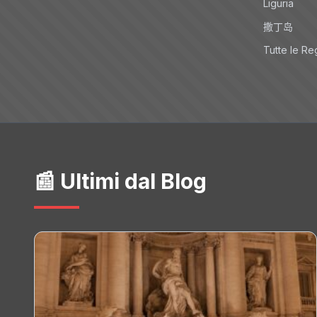
Liguria
撒丁岛
Tutte le Re
📰 Ultimi dal Blog