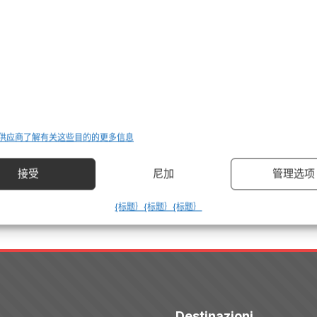
Resta aggiornato sull'Italia
criviti alla newsletter per ricevere guide di viaggio, offerte esclusiv
ispirazioni settimanali
Iscriviti
 供应商
了解有关这些目的的更多信息
管理选项
接受
尼加
{标题｝
{标题｝
{标题｝
Destinazioni