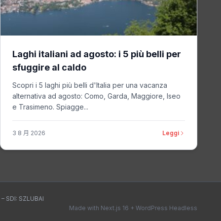
Laghi italiani ad agosto: i 5 più belli per
sfuggire al caldo
Scopri i 5 laghi più belli d'Italia per una vacanza
alternativa ad agosto: Como, Garda, Maggiore, Iseo
e Trasimeno. Spiagge...
3 8 月 2026
Leggi
 – SDI: SZLUBAI
Made with Next.js 16 + WordPress Headless