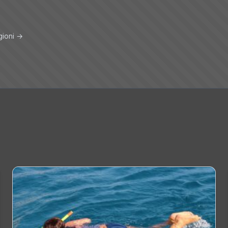
gioni →